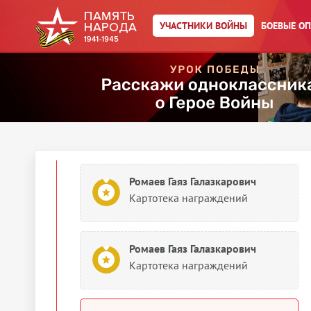
УЧАСТНИКИ ВОЙНЫ
БОЕВЫЕ О
Ромаев Гаяз Галазкарович
Герой Советского Союза (Орден
Ленина и медаль «Золотая
звезда»)
1944
Документы о награждении
Ромаев Гаяз Галазкарович
Картотека награждений
Ромаев Гаяз Галазкарович
Картотека награждений