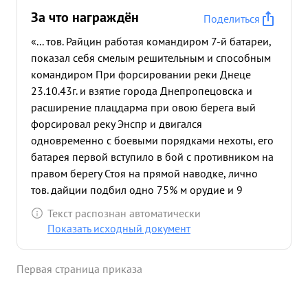
За что награждён
Поделиться
«... тов. Райцин работая командиром 7-й батареи,
показал себя смелым решительным и способным
командиром При форсировании реки Днеце
23.10.43г. и взятие города Днепропецовска и
расширение плацдарма при овою берега вый
форсировал реку Энспр и двигался
одновременно с боевыми порядками нехоты, его
батарея первой вступило в бой с противником на
правом берегу Стоя на прямой наводке, лично
тов. дайции подбил одно 75% м орудие и 9
пулемат. ных точек уничтожил. Кроме того немцы
Текст распознан автоматически
с услый выбыть с узкой полосы и утопит в Днепре,
Показать исходный документ
направили несколько контратьи на наши гости,
тов. Райции выкатив орудие на прямую новодку
Первая страница приказа
огнем своей батаре отбил (контротако
противника. За период боев с 23.10. 43 г. по
2.11.43 г. подавлен 2 линбатдел и 2 пумакью