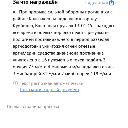
За что награждён
Поделиться
«... При прорыве сильной обороны противника в
районе Кальпакен на подступах к городу
Кумбинен, Восточная прусаля 13. 01.45.г. находясь
все время в боевых порядка пехоты результате
под огнем противника, чего в период разведал
артнодотовки уничтожил огнем огневые
артиллерии средства дивизиона противника
уничтожено в 16 пулеметных точек подбить 2
орудия 75 м/м. и 4 миномета м/м. подавлен огонь
3 минбаторей 81 м/м. и 2 минбатареи 119 м/м. и
одна 105 м/ батарея развенно и частью
Текст распознан автоматически
уничтожено до батальона противника При
Показать исходный документ
дальнейшом продвижении за период с 13 но 28
01. 45 г. находясь все время в боевых порядках
Первая страница приказа
исхоты сопровождая ее огнем и колесами
расчищая и уничтожал но своем пути огневые
точки и Средства противника, мешающие