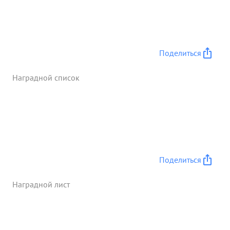
батери уничтожено 5 пулеметных точек разсеяно
уничтожено до 3х рот противника. 3 бою / оконе
михайловка с откростых позиции прямой
новодкой 1.11. 43 г. подбит один фердии анд и
Поделиться
разсеяно скопление Утанков При вызове артогия
тов. Райции быстро давал огонь поцелям, что дало
Наградной список
возможность быстрому продвижено наших войск.
За мужество и Отвогу тов. айции остоин
представлену и ...»
Поделиться
Наградной лист