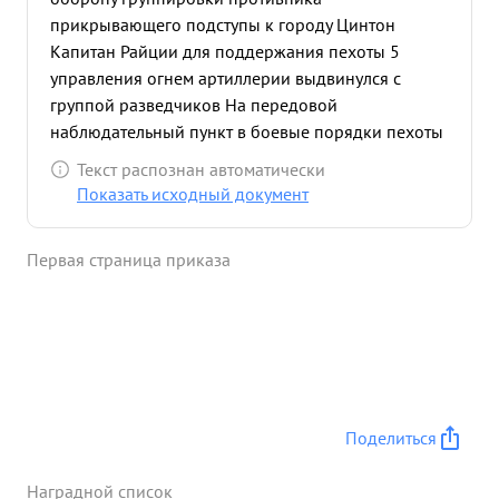
прикрывающего подступы к городу Цинтон
Капитан Райции для поддержания пехоты 5
управления огнем артиллерии выдвинулся с
группой разведчиков На передовой
наблюдательный пункт в боевые порядки пехоты
на Высоту 149,5 рассвете противник силой до 2х
Текст распознан автоматически
рот пехоты при поддержке артиллерии,
Показать исходный документ
минометов и осмогодных орудий предпринял
контратаку одновременно с обоих флангов с
Первая страница приказа
целью окружить и уничтожить чати
выдвинувшиеся подразделения и занять
утерянный рубеж Немцы в момент обходного
маневра, открыли ураганный артиллерийский п
минометный огонь, на давая возможности вести
огонь и наблюдение и, приблизившись на 100
150 петров открыли так-жо пулеметный и
Поделиться
автоматный огонь и бросились на
наблюдательный пункт. Капитан Райцин вызвал
Наградной список