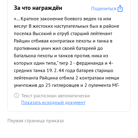
За что награждён
Поделиться
«... Кратное законение боевого веден га или
веслуг В жестоких наступательных бых в районе
поселка Высокий и отруб старший лейтенант
Райцин отбивая контратаки пехоты и танка в
противника унич жил своей батареей до
батальона пехоты и танков против. ника из
которых один типа," тигр 2 - фердинанда и 4-
средних танка 19. 2. 44 года батарея старишо
лейтенанта Райцина отбила 2 контратаки немци
уничтожив до 25 гитлеровцев и 2 пулемента МГ-
42 В этом бою командир 7 батареи старший ми
Текст распознан автоматически
менаний Райдин был ранен, по не ушел от
Показать исходный документ
батареи до рек пор, пока не была отбита вторая
контратаки враг а. командул 9й батареей старший
Первая страница приказа
лейтенант Райцин за время наступательно боев
показал не только обрасцы мужества и отваги, но
и подлинное высокое боевое мастерство