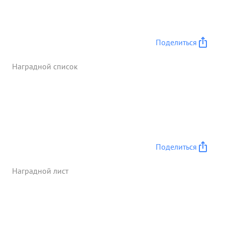
продвижению пехоте уничтожил 17 пулеметных
точек и подавлен огонь двух 81 м/м. минбаторей
и батореи 105 м/м. Отбито 5 контротак
пративника развлено и частью уничтожено до
Поделиться
двух рот солдат и офицеров противника. Отмечая
смелость и умение командованк и управлять
Наградной список
огнем артиллерии дивизионд тов. Гайчин
достойны нограждения ...»
Поделиться
Наградной лист