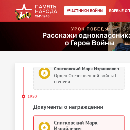
УЧАСТНИКИ ВОЙНЫ
БОЕВЫЕ О
Спитковский Марк Израйлевич
Орден Красного Знамени
Спитковский Марк Израилович
Орден Красного Знамени
Спитковский Марк Израилович
Орден Отечественной войны II
степени
1950
Документы о награждении
Спитковский Марк
Израйлевич