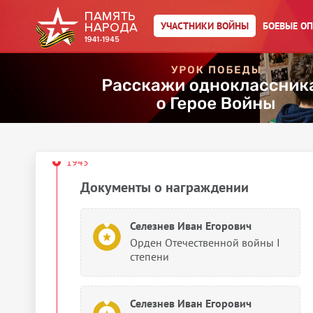
Селезнев Иван Егорович
УЧАСТНИКИ ВОЙНЫ
БОЕВЫЕ О
Орден Отечественной войны II
степени
Селезнев Иван Егорович
Орден Отечественной войны II
степени
1945
Документы о награждении
Селезнев Иван Егорович
Орден Отечественной войны I
степени
Селезнев Иван Егорович