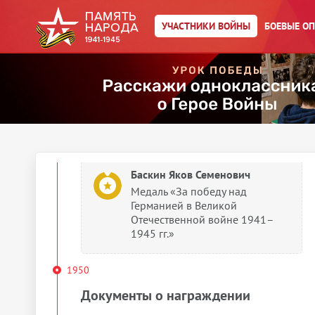
УЧАСТНИКИ ВОЙНЫ
БОЕВЫЕ О
Баскин Яков Семенович
Медаль «За оборону
Ленинграда»
1945
Документы о награждении
Баскин Яков Семенович
Медаль «За победу над
Германией в Великой
Отечественной войне 1941–
1945 гг.»
1950
Документы о награждении