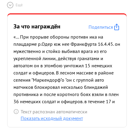
Ещё
За что награждён
Поделиться
«... При прорыве обороны противн ика на
плацдарме р.Одер юж нее Франкфурта 16.4.45. он
мужественно и стойко выбивал врага из его
укрепленной линии, действуя гранатами и
автоатом он в этомбою уичтожил 15 немецких
солдат и офицеров. В лесном массиве в районе
селения "Маркендорф"о "он с группой авто
матчиков блокировал несколько блиндажей
противника и после коротного боях взяли в плен
36 немецких солдат и офицеров. в течение 17 и
18.4.45. когда противник крупный силами
Текст распознан автоматически
перешел в онтратаки стремясь восстановить
Показать исходный документ
положение, тов. Рабинович находился с
автоматчикам на с амых трудных участках