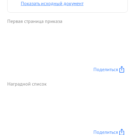
уничтожил 1 станковый пулемет и 2 немцев. ...»
Показать исходный документ
Первая страница приказа
Поделиться
Наградной список
Поделиться