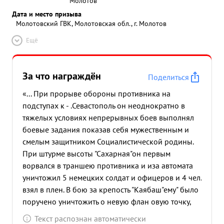
Молотов
Дата и место призыва
Молотовский ГВК, Молотовская обл., г. Молотов
Ещё
За что награждён
Поделиться
«... При прорыве обороны противника на
подступах к - .Севастополь он неоднократно в
тяжелых условиях непрерывных боев выполнял
боевые задания показав себя мужественным и
смелым защитником Социалистической родины.
При штурме высоты "Сахарная"он первым
ворвался в траншею противника и иза автомата
уничтожил 5 немецких солдат и офицеров и 4 чел.
взял в плен. В бою за крепость "Каябаш"ему" было
поручено уничтожить о невую флан овую точку,
ползком добравшись до нее он ранатами
Текст распознан автоматически