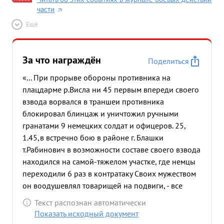
части
Ещё
За что награждён
Поделиться
«... При прорыве обороны противника на
плацдарме р.Висла ни 45 первым впереди своего
взвода ворвался в траншеи противника
блокировал блинцаж и уничтожил ручными
гранатами 9 немецких солдат и офицеров. 25,
1.45,в встречно бою в районе г. Блашки
т.Рабинович в возможности составе своего взвода
находился на самой-тяжелом участке, где немцы
переходили 6 раз в контратаку Своих мужеством
он воодушевлял товарищей на подвиги, - все
атаки численно превосходящего противника
Текст распознан автоматически
были отбиты, при этом он лично уничтожил 12
Показать исходный документ
немецких солдет бил 16 и солдат офицеров. и 1