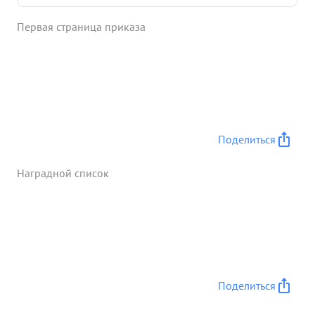
офицера противника. 1.2.45.в районе Пальцих
Первая страница приказа
тов. Рабинович в коротком 4 бою истре- ДЛЯ П
для На плацдар-е р. Одер участвуя в
наступательном бою 8.2.45. он первым достиг
железной дороги, уничтожив при этом 5
немецких солдат и 1 офицера зас евших на
другой стороне жел дор полотна с ручным
пулеметом
благодаря чему наши бойцы смогли
Поделиться
вплотную подойти к жел.дор. полотву. ...»
Наградной список
Поделиться