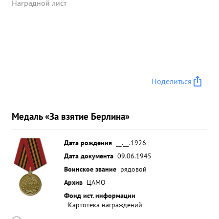
Наградной лист
обороны день и ноч отбивал контатаки
уничтожив в этих боях 17 немецких солдат и
офицеров. Представляю тов. Рабиновича ...»
Поделиться
Медаль «За взятие Берлина»
Дата рождения
__.__.1926
Дата документа
09.06.1945
Воинское звание
рядовой
Архив
ЦАМО
Фонд ист. информации
Картотека награждений