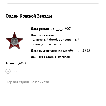
предан. вывод: за выслугу лет в Красной Армии
достоин награждения медалью "За боевые
заслуги" ...»
Орден Красной Звезды
Дата рождения
__.__.1907
Воинская часть
1 тяжелый бомбардировочный
авиационный полк
Дата поступления на службу
__.__.1933
Воинское звание
капитан
Архив
ЦАМО
Ещё
Первая страница приказа