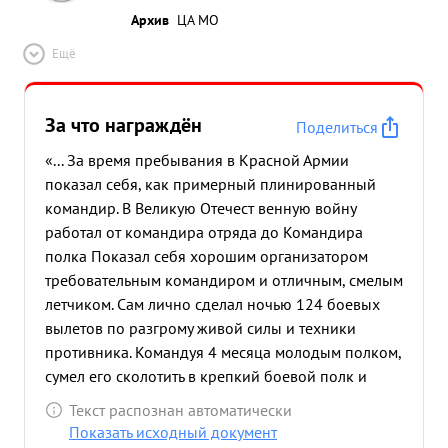
Архив
ЦА МО
Ещё
За что награждён
Поделиться
«... За время пребывания в Красной Армии
показал себя, как примерный плинированный
командир. В Великую Отечест венную войну
работал от командира отряда до Командира
полка Показал себя хорошим организатором
требовательным командиром и отличным, смелым
летчиком. Сам лично сделал ночью 124 боевых
вылетов по разгрому живой силы и техники
противника. Командуя 4 месяца молодым полком,
сумел его сколотить в крепкий боевой полк и
занять ведущее место в дивизии. Делу партии
Текст распознан автоматически
ЛЕНИНА-СТАЛИНА и Социалистической Родине
Показать исходный документ