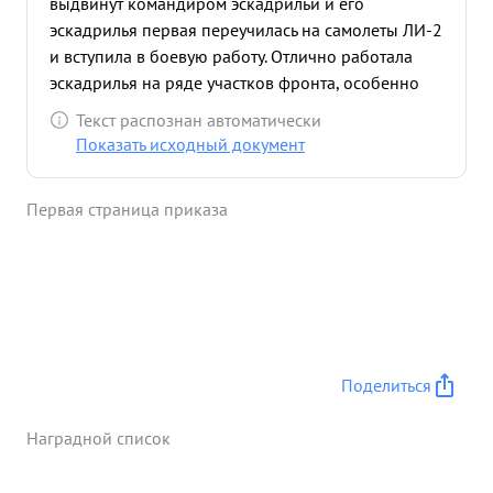
выдвинут командиром эскадрильи и его
эскадрилья первая переучилась на самолеты ЛИ-2
и вступила в боевую работу. Отлично работала
эскадрилья на ряде участков фронта, особенно
хорошо работала в интересах Кавказкого фронта,
Текст распознан автоматически
где сделала более 500 боевых вылетов. с марта
Показать исходный документ
месяца-работает Командиром 336 Авиационного
полка Дальнего Действия. Показал себя хорошим
Первая страница приказа
организатором и полк сколотил в боевой
коллектив, За короткий промежуток времени.
Полк сделал более 350 боевых вылетов. Сам
лично совершил 156 боевых вылетов. в системе
АДД 65 боевых вылетов. После последнего
награждения совершил 36 боевых вылетов. Делу
партии ЛЕНИНА-СТАЛИНА и Социалистической
Поделиться
Родине предан. ...»
Наградной список