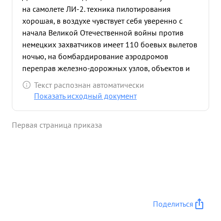
на самолете ЛИ-2. техника пилотирования
хорошая, в воздухе чувствует себя уверенно с
начала Великой Отечественной войны против
немецких захватчиков имеет 110 боевых вылетов
ночью, на бомбардирование аэродромов
переправ железно-дорожных узлов, объектов и
скопления техники и живой силы противника,
Текст распознан автоматически
задания выполнил хорошо После второго
Показать исходный документ
награждения имеет 25 боевых вылетов ночью. в
системе Авиации Дальнего действия имеет 30
Первая страница приказа
боевых вылетов Дисциплинирован. Требователен
к себе и своим подчиненным. Политически и
морально устойчив. Общее и политическое
развитие хорошее. Волевой энергичный и
инициативный Обладает хорошими
организаторскими способнос тями Хорошо
развито чувство ответственности за порученную
Поделиться
работу. Эскадрилией командует с апреля месяца