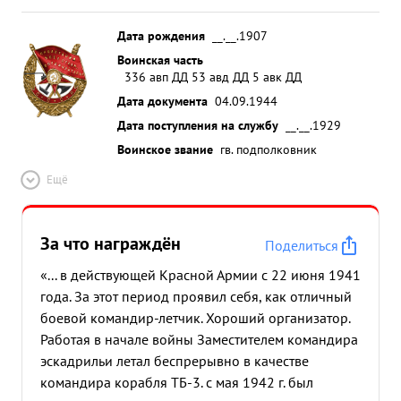
Дата рождения
__.__.1907
Воинская часть
336 авп ДД 53 авд ДД 5 авк ДД
Дата документа
04.09.1944
Дата поступления на службу
__.__.1929
Воинское звание
гв. подполковник
Ещё
За что награждён
Поделиться
«... в действующей Красной Армии с 22 июня 1941
года. За этот период проявил себя, как отличный
боевой командир-летчик. Хороший организатор.
Работая в начале войны Заместителем командира
эскадрильи летал беспрерывно в качестве
командира корабля ТБ-3. с мая 1942 г. был