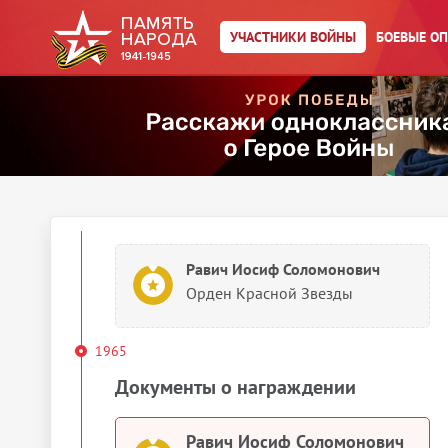
Медаль «За боевые заслуги»
УЧАСТНИКИ ВОЙНЫ
БОЕВЫЕ О
Равич Иосиф Соломонович
Медаль «За боевые заслуги»
1954
Документы о награждении
Равич Иосиф Соломонович
Орден Красной Звезды
1965
Документы о награждении
Равич Иосиф Соломонович