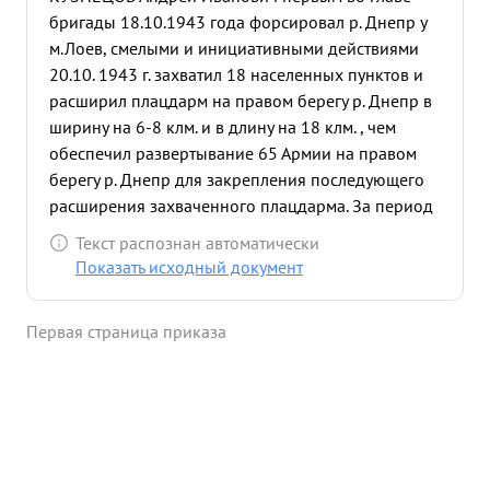
бригады 18.10.1943 года форсировал р. Днепр у
м.Лоев, смелыми и инициативными действиями
20.10. 1943 г. захватил 18 населенных пунктов и
расширил плацдарм на правом берегу р. Днепр в
ширину на 6-8 клм. и в длину на 18 клм. , чем
обеспечил развертывание 65 Армии на правом
берегу р. Днепр для закрепления последующего
расширения захваченного плацдарма. За период
боев по расширению плацдарма на правом
Текст распознан автоматически
берегу р Днепр 95 танковая бригада под
Показать исходный документ
командованием полковника тов. КУЗНЕЦОВА
уничтожила: 968 немецких солдат и офицеров 36
Первая страница приказа
лошадей 31 легких и станковых пулеметов, 43
пушкй,2 бронемашины, "Фердинанд" 3
бронетранспортера, 15 автомашин, 5 тракторов,
мотоцикл, 10 минометов и 4 кухни. Захватила:
101 немецкого солдата, 82 лошади 37 пушек,4
трактора, 2 миномета и 7 .000 снарядов. ...»