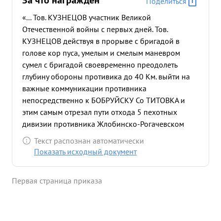
За что награждён
Поделиться
«... Тов. КУЗНЕЦОВ участник Великой
Отечественной войны с первых дней. Тов.
КУЗНЕЦОВ действуя в прорыве с бригадой в
голове кор пуса, умелым и смелым маневром
сумел с бригадой своевременно преодолеть
глубину обороны противика до 40 Км. выйти на
важные коммуникации противника
непосредственно к БОБРУЙСКУ Со ТИТОВКА и
этим самым отрезал пути отхода 5 пехотных
дивизии противника Жлобинско-Рогачевском
группировки. Выйдя на основные коммуникации
Текст распознан автоматически
противника, в С. ТИТОВКА тов. КУЗНЕЦОВ умело
Показать исходный документ
организовал и распределил огневые и ударные
сердства бригады сумел во взаимодействии с
Первая страница приказа
подошедшей 108 ТБР в те чение двух суток
отразить и разгромить все контратаки Жлобинско-
Рогачевской группировки пр-ка, недопустив
прорваться окруженной группировки в г.