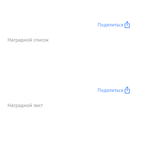
БОБРУЙСК. в результате проявленной тов.
КУЗНЕЦОВЫМ оперативнотактической
грамотности, с совместными действиями 108 7 и
Поделиться
проявленным при этом мужеством и отвагой,
было уничтожено и разгромлено большое
Наградной список
количество живой силы, техники пр-ка, танков,
самоходных орудий артиллерии автомашин ...»
Поделиться
Наградной лист