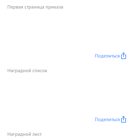
героич ское участие в обороне г. Севас тополя, за
Первая страница приказа
умелоеруководство системой обороны, Капитан
...»
Поделиться
Наградной список
Поделиться
Наградной лист