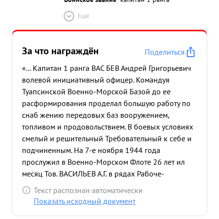
Ещё
За что награждён
Поделиться
«... Капитан 1 ранга ВАС БЕВ Андрей Григорьевич
волевой инициативный офицер. Командуя
Туапсинской Военно-Морской Базой до ее
расформирования проделал большую работу по
снаб жению передовых баз вооружением,
топливом и продовольствием. В боевых условиях
смелый и решительный Требовательный к себе и
подчиненным. На 7-е ноября 1944 года
прослужил в Военно-Морском Флоте 26 лет ил
месяц Тов. ВАСИЛЬЕВ А.Г. в рядах Рабоче-
Крестьянской Красной Армии беспрерывно
Текст распознан автоматически
служит на командно-руководящих должностях. в
Показать исходный документ
военно-политическом отношениях грамотный,