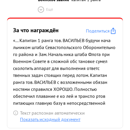
Ещё
За что награждён
Поделиться
«... Капитан 1 ранга тов. ВАСИЛЬЕВ будучи нача
льником штаба Севастопольского Оборонительно
го района и Зам. Началь ника штаба Флота при
Военном Совете в сложной обс тановке сумел
сколотить аппарат для выполнения ответс
твенных задач стоящих перед лотом. Капитан
ранга тов. ВАСИЛЬЕВ с возложенными обязан
ностями справился ХОРОШО. Полностью
обеспечил плавание е ко лей и транспо ртов
питающих главную базу в непосредственной
близости фронта. Хорошо организовал
Текст распознан автоматически
заимоотношение корабле и армии в поддержке
Показать исходный документ
арт огнем сухопутного фронта. За активное и