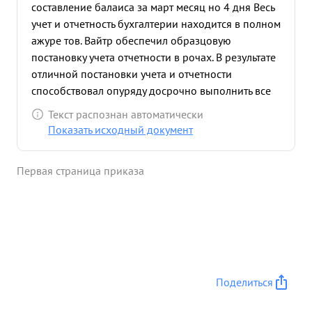
составление балаиса за март месяц но 4 дня Весь
учет и отчетность бухгалтерии находится в полном
ажуре тов. Вайтр обеспечил образцовую
постановку учета отчетности в рочах. В результате
отличной постановки учета и отчетности
способствовал опуряду досрочно выполнить все
боевые задания Командывания зи ударной
Текст распознан автоматически
армии в период наступления ся войск от Одера
Показать исходный документ
на Берлин. ...»
Первая страница приказа
Поделиться