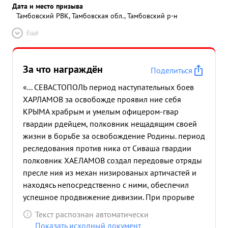
в боевые порядки откуда лично руководил
Дата и место призыва
Тамбовский РВК, Тамбовская обл., Тамбовский р-н
артчастями и подразделениями на протяжении
боев от МИУСА до БЛАГОДАТНОЕ тов. ХАРЛАМОВ
Ещё
являлся одним из главенствующих помощников
командира дивизии. ...»
За что награждён
Поделиться
«... СЕВАСТОПОЛЬ период наступательных боев
ХАРЛАМОВ за освобожде проявил ние себя
КРЫМА храбрым и умелым офицером-гвар
гвардии рдейцем, полковник нещадящим своей
жизни в борьбе за освобождение Родины. период
реследования против ника от Сиваша гвардии
полковник ХАЕЛАМОВ создал передовые отряды
пресле ния из механ низированых артичастей и
находясь непосредственно с ними, обеспечил
успешное продвижение дивизии. При прорыве
мощной оборонительной полосы в районе
Текст распознан автоматически
Бельбек тов. ХАРЛАМОВ организовал своими
Показать исходный документ