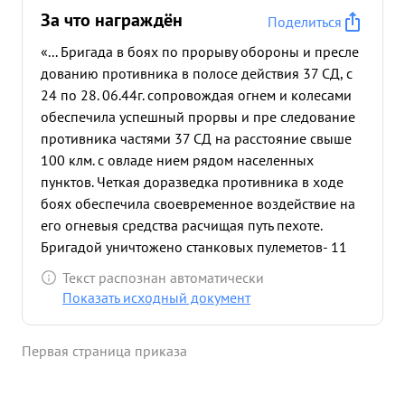
За что награждён
Поделиться
«... Бригада в боях по прорыву обороны и пресле
дованию противника в полосе действия 37 СД, с
24 по 28. 06.44г. сопровождая огнем и колесами
обеспечила успешный прорвы и пре следование
противника частями 37 СД на расстояние свыше
100 клм. с овладе нием рядом населенных
пунктов. Четкая доразведка противника в ходе
боях обеспечила своевременное воздействие на
его огневыя средства расчищая путь пехоте.
Бригадой уничтожено станковых пулеметов- 11
ручных-4 ПТО-2 разрушено 170 метров траншей,
Текст распознан автоматически
8 блиндажей, 4 ДЗОТ, 1 НП, подавлено 2
Показать исходный документ
минометных батарей, 7 -75 танковых пулеме тов,
3 ручных пу лемета, 3 105 мм арт. ба Тареи, 2 мм
Первая страница приказа
арт. батареи, 2 ПТО, убито и ранено до 300 челове
рассено до 2-х батальонов пехоты и 6 танков.
Проявленная личная инициатива смелое