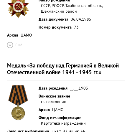
СССР, РСФСР, Тамбовская область,
Шехманский район
Дата документа
06.04.1985
Номер документа
73
Архив
ЦАМО
Ещё
Медаль «За победу над Германией в Великой
Отечественной войне 1941–1945 гг.»
Дата рождения
__.__.1903
Воинское звание
гв. полковник
Архив
ЦАМО
Фонд ист. информации
Картотека награждений
Дело ист. информации
шкаф 92, ящик 24