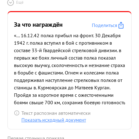
Ещё
За что награждён
Поделиться
«... 16.12.42 полка прибыл на фронт. 30 Декабря
1942 г. полка вступил в бой с противником в
составе 33-й Гвардейской стрелковой дивизии. в
первых же боях личный состав полка показал
высокую выучку, сколоченность и незнание страха
в борьбе с фашистами. Огнем и колесами полка
поддерживал наступление стрелковых полков от
станицы в. Курмоярская до Матвеев Курган.
Пройдя за коротное время с ожесточенными
боями свыше 700 км, сохранив боевую готовность
полка, а также личный состав, конский состав и
Текст распознан автоматически
материальную часть, с небольшими потерями. За
Показать исходный документ
это время полк нанес противнику большие
потери, как в живой силе, так и в материальной
Первая страница приказа