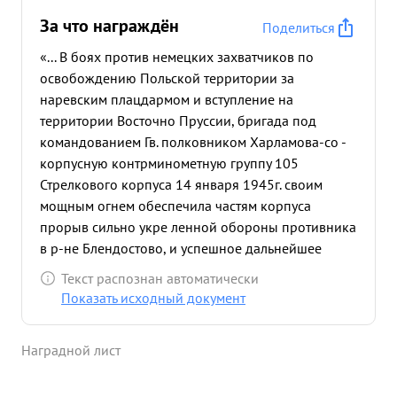
За что награждён
Поделиться
«... В боях против немецких захватчиков по
освобождению Польской территории за
наревским плацдармом и вступление на
территории Восточно Пруссии, бригада под
командованием Гв. полковником Харламова-со -
корпусную контрминометную группу 105
Стрелкового корпуса 14 января 1945г. своим
мощным огнем обеспечила частям корпуса
прорыв сильно укре ленной обороны противника
в р-не Блендостово, и успешное дальнейшее
преследо вание его. Полковник арламов находясь
Текст распознан автоматически
на передовых наблюдательных пунктах
Показать исходный документ
мужественно и решительно управлял огнем своей
бригады нанося противнику большие потери как
Наградной лист
в технике, так и в личном составе. Четкой
разведкой огневых средств и укреплений