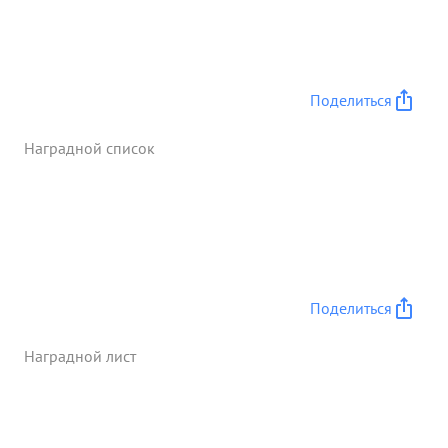
выдвижению частей полков при преследовнии
умело проведенное укомпле ктование 78 ГВ.ГАП
материал частью и автотягой в течение 2-х дней и
включение ее в бой, полностью образцовое
Поделиться
обеспечили в выполнение боевых задании
поставленных задач их бригадой. умелого ...»
Наградной список
Поделиться
Наградной лист