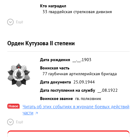
находился в передовых отрядах дивизии и лично
Кто наградил
33 гвардейская стрелковая дивизия
сам руководил орудиями непосредовенной
поддержки пехоты. 33-га ...»
Ещё
Орден Кутузова II степени
Дата рождения
__.__.1903
Воинская часть
77 гаубичная артиллерийская бригада
Дата документа
25.09.1944
Дата поступления на службу
__.08.1922
Воинское звание
гв. полковник
Новое
Читать об этих событиях в журнале боевых действий
части
Ещё