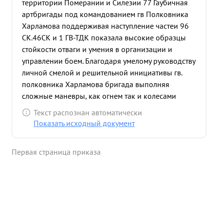
территории Померании и Силезии 77 Гаубичная
артбригады под командованием гв Полковника
Харламова поддерживая наступление частеи 96
СК.46СК и 1 ГВ-ТДК показала высокие образцы
стойкости отваги и умения в организации и
управлении боем. Благодаря умелому руководству
личной смелой и решительной инициативы гв.
полковника Харламова бригада выполняя
сложные маневры, как огнем так и колесами
непрерывно следуя в боевых порядках пехоты,
Текст распознан автоматически
смело выдвигаясь вперед-сокрушала противника
Показать исходный документ
централизованным огнем и сбивала его с
промежуточных рубежеи, в результате чего
Первая страница приказа
обеспечила поддерживаемым ею стрелковым
частям первым выйти к Балтийскому морю
овладению огородом и портом Гдыня и важным
опорным пунктом д. Погорш. В этих боях бригада
своим огнем уничтожила пулеметов-15
минбатареи-5 отдельных орудии-4 солдат и