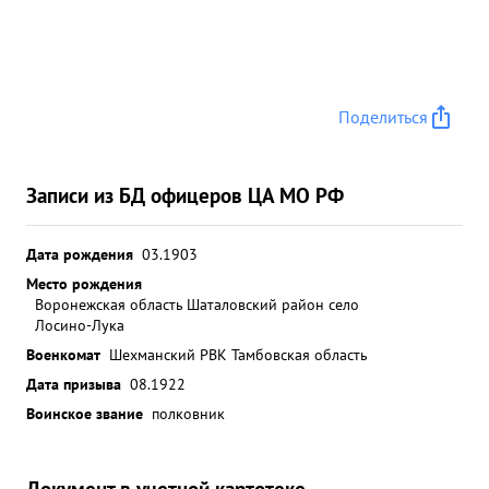
противника в ходе боя-бригада своим огнем
обеспечила своевременное уничтожение,
подавление и разрушение их, расчищая путь
наступающим частям 105 СК- Проявленная
личная инициатива-полковника харламова
Поделиться
смелое выдвыжение полков бригады при
преследовании противника обеспечили 1.
выполнение боевых задач бригады. ...»
Записи из БД офицеров ЦА МО РФ
Дата рождения
03.1903
Место рождения
Воронежская область Шаталовский район село
Лосино-Лука
Военкомат
Шехманский РВК Тамбовская область
Дата призыва
08.1922
Воинское звание
полковник
Документ в учетной картотеке