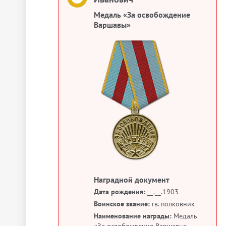
Медаль «За освобождение
Варшавы»
Наградной документ
Дата рождения:
__.__.1903
Воинское звание:
гв. полковник
Наименование награды:
Медаль
«За освобождение Варшавы»