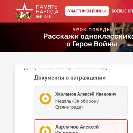
1985
УЧАСТНИКИ ВОЙНЫ
БОЕВЫЕ О
Документы о награждении
Харламов Алексей Иванович
Орден Отечественной войны I
степени
Документы без привязки к году
Документы о награждении
Харламов Алексей Иванович
Медаль «За оборону
Сталинграда»
Харламов Алексей
Иванович