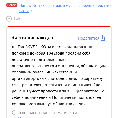
Новое
Читать об этих событиях в журнале боевых действий
части
Ещё
За что награждён
Поделиться
«... Тов. АКУЛЕНКО за время командования
полком с декабря 1942года проявил себя
достаточно подготовленным в
оперативнотактическом отношении, обладающим
хорошими волевыми качествами и
организаторскими способностями. По характеру
смел. решителен, энергичен и инициативен Свои
решения умеет провести в жизнь. Требователен к
себе и подчиненным Политически подготовлен
хорошо, морально устойчив. как летчик
подготовлен отлично, летает на самолетах :
Текст распознан автоматически
ЛАГГ.3.ЯК ЛА 5 Харикейн Мустанг Аэрокобра