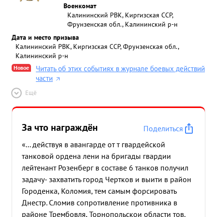
Военкомат
Калининский РВК, Киргизская ССР,
Фрунзенская обл., Калининский р-н
Дата и место призыва
Калининский РВК, Киргизская ССР, Фрунзенская обл.,
Калининский р-н
Новое
Читать об этих событиях в журнале боевых действий
части
Ещё
За что награждён
Поделиться
«... действуя в авангарде от т гвардейской
танковой ордена лени на бригады гвардии
лейтенант Розенберг в составе 6 танков получил
задачу- захватить город Чертков и выити в район
Городенка, Коломия, тем самым форсировать
Днестр. Сломив сопротивление противника в
районе Трембовля, Торнопольскои области тов.