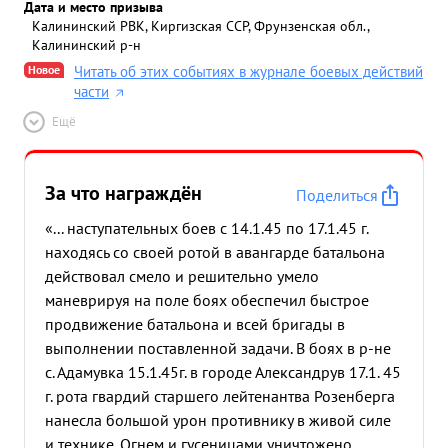
Дата и место призыва
Калининский РВК, Киргизская ССР, Фрунзенская обл.,
Калининский р-н
Новое
Читать об этих событиях в журнале боевых действий
части
Ещё
За что награждён
Поделиться
«... наступательных боев с 14.1.45 по 17.1.45 г.
находясь со своей ротой в авангарде батальона
действовал смело и решительно умело
маневрируя на поле боях обеспечил быстрое
продвижение батальона и всей бригады в
выполнении поставленной задачи. В боях в р-не
с. Адамувка 15.1.45г. в городе Александрув 17.1. 45
г. рота гвардий старшего лейтенантва Розенберга
нанесла большой урон противнику в живой силе
и технике. Огнем и гусеницами уничтожено