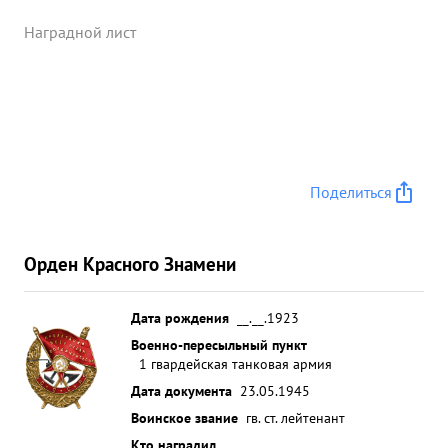
самоходных орудии ,4 ПТО и более 30 солдат и
офицеров противника, вскором завод и
Наградной лист
каменные здания были заняты без потерью ...»
Поделиться
Орден Красного Знамени
Дата рождения
__.__.1923
Военно-пересыльный пункт
1 гвардейская танковая армия
Дата документа
23.05.1945
Воинское звание
гв. ст. лейтенант
Кто наградил