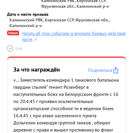
Калининский РВК, Киргизская ССР,
Фрунзенская обл., Калининский р-н
Дата и место призыва
Калининский РВК, Киргизская ССР, Фрунзенская обл.,
Калининский р-н
Новое
Читать об этих событиях в журнале боевых действий
части
Ещё
За что награждён
Поделиться
«... Заместитель командира 1 танкового батальона
гвардии стылей" тенант Розенберг в
наступательных боях на Белорусском фронте с 16
по 20.4.45 г проявил исключительные
организаторские способное ти в ведении боем.
16.4.45 г. при атаке населенного пункта
Дольгелин командуя группой танков , обешел
деревню с права и вышел противнику во фланг