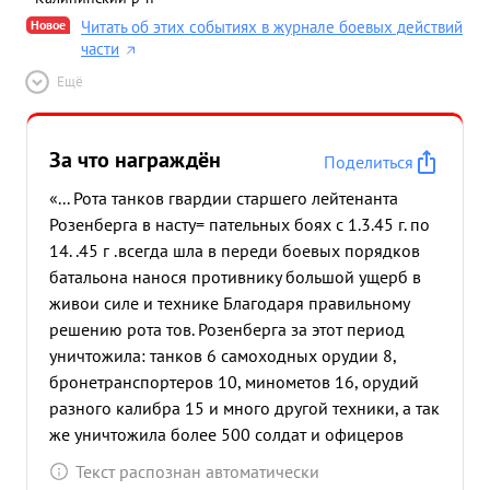
Новое
Читать об этих событиях в журнале боевых действий
части
Ещё
За что награждён
Поделиться
«... Рота танков гвардии старшего лейтенанта
Розенберга в насту= пательных боях с 1.3.45 г. по
14. .45 г .всегда шла в переди боевых порядков
батальона нанося противнику большой ущерб в
живои силе и технике Благодаря правильному
решению рота тов. Розенберга за этот период
уничтожила: танков 6 самоходных орудии 8,
бронетранспортеров 10, минометов 16, орудий
разного калибра 15 и много другой техники, а так
же уничтожила более 500 солдат и офицеров
противника и зах= ватила в плен 206 солдат и
Текст распознан автоматически
офицеров противника, сама имея незначитен