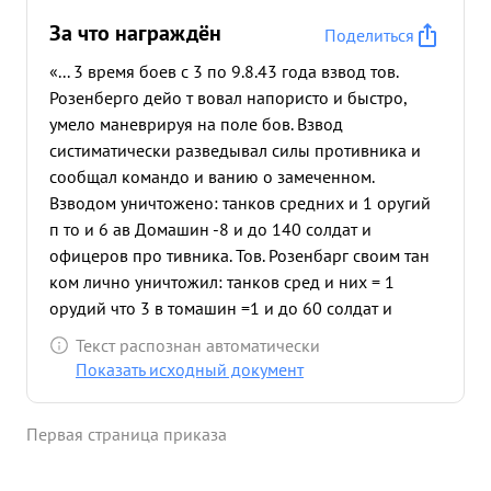
За что награждён
Поделиться
«... 3 время боев с 3 по 9.8.43 года взвод тов.
Розенберго дейо т вовал напористо и быстро,
умело маневрируя на поле бов. Взвод
систиматически разведывал силы противника и
сообщал командо и ванию о замеченном.
Взводом уничтожено: танков средних и 1 оругий
п то и 6 ав Домашин -8 и до 140 солдат и
офицеров про тивника. Тов. Розенбарг своим тан
ком лично уничтожил: танков сред и них = 1
орудий что 3 в томашин =1 и до 60 солдат и
офицеров против= ника. Будучи раненным тов
Текст распознан автоматически
Розенберг продолжал выполнять поставленную
Показать исходный документ
задачу командованием. Тов. Розенберг умело
командовал взводом. ...»
Первая страница приказа