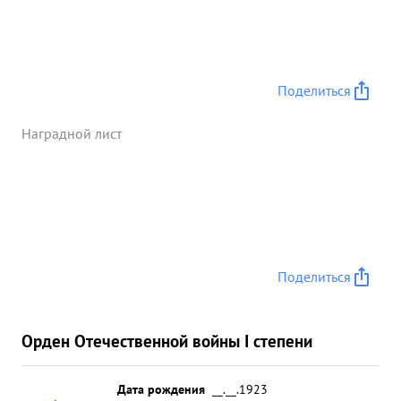
гор. Городенка. 26 марта участвовал в группе
гвардии капитана Бочковского по захвату Зам
гор. Коломия. ...»
Поделиться
Наградной лист
Поделиться
Орден Отечественной войны I степени
Дата рождения
__.__.1923