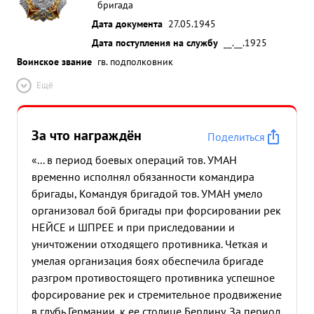
бригада
Дата документа
27.05.1945
Дата поступления на службу
__.__.1925
Воинское звание
гв. подполковник
Ещё
За что награждён
Поделиться
«... в период боевых операций тов. УМАН
временно исполнял обязанности командира
бригады, Командуя бригадой тов. УМАН умело
организовал бой бригады при форсировании рек
НЕЙСЕ и ШПРЕЕ и при приследовании и
уничтожении отходящего противника. Четкая и
умелая организация боях обеспечила бригаде
разгром противостоящего противника успешное
форсирование рек и стремительное продвижение
в глубь Германии, к ее столице Берлину. За период