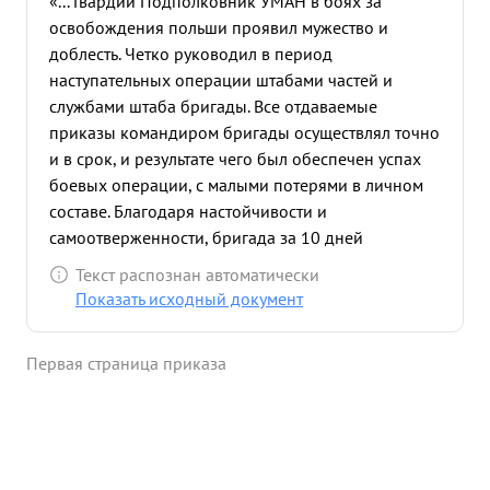
«... Гвардии Подполковник УМАН в боях за
освобождения польши проявил мужество и
доблесть. Четко руководил в период
наступательных операции штабами частей и
службами штаба бригады. Все отдаваемые
приказы командиром бригады осуществлял точно
и в срок, и результате чего был обеспечен успах
боевых операции, с малыми потерями в личном
составе. Благодаря настойчивости и
самоотверженности, бригада за 10 дней
наступательных боев прошла свыше 350 клм. и
Текст распознан автоматически
нанесле врагу значительные потери и живой сило
Показать исходный документ
и технике, только за эти 10 дней были захвачены
большие трофеи, вооружения, уничтожено свыше
Первая страница приказа
1000 немецких солдат и сенцеров, 1 тигров и 1
пантера, десятки Рушек, захвачено значительное
количество пленных. в бою при форсирования
реки ОДЕР в января 1945 г. Гвардни
Подполковник УМАН был ранен. ...»