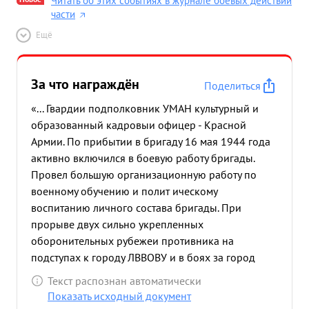
Читать об этих событиях в журнале боевых действий
части
Ещё
За что награждён
Поделиться
«... Гвардии подполковник УМАН культурный и
образованный кадровыи офицер - Красной
Армии. По прибытии в бригаду 16 мая 1944 года
активно включился в боевую работу бригады.
Провел большую организационную работу по
военному обучению и полит ическому
воспитанию личного состава бригады. При
прорыве двух сильно укрепленных
оборонительных рубежеи противника на
подступах к городу ЛВВОВУ и в боях за город
львов сумел обеспечить четкость и оперативность
Текст распознан автоматически
в работе штаба бригады, что в значительной мере
Показать исходный документ
повлияло на боевые успехи бригады. Волю