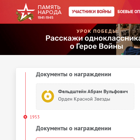
УЧАСТНИКИ ВОЙНЫ
БОЕВЫЕ О
Фельдштейн Абрам Вульфович
Медаль «За победу над
Германией в Великой
Отечественной войне 1941–
1945 гг.»
1948
Документы о награждении
Фельдштейн Абрам Вульфович
Орден Красной Звезды
1953
Документы о награждении