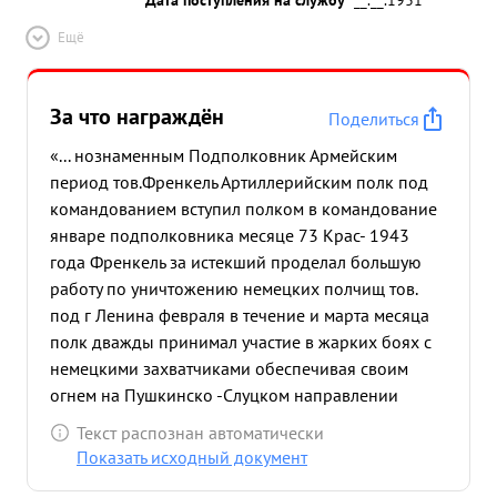
Ещё
За что награждён
Поделиться
«... нознаменным Подполковник Армейским
период тов.Френкель Артиллерийским полк под
командованием вступил полком в командование
январе подполковника месяце 73 Крас- 1943
года Френкель за истекший проделал большую
работу по уничтожению немецких полчищ тов.
под г Ленина февраля в течение и марта месяца
полк дважды принимал участие в жарких боях с
немецкими захватчиками обеспечивая своим
огнем на Пушкинско -Слуцком направлении
наступление 55 Армии с 10 по 22 февраля полк
Текст распознан автоматически
входит в подгруппу ДД-72 и 19 марта по 25 марта
Показать исходный документ
- группу ДД-123. Перед фронтом полка к этих 2-х