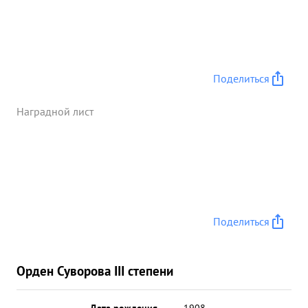
артиллерийскими штабами. ...»
Поделиться
Наградной лист
Поделиться
Орден Суворова III степени
Дата рождения
__.__.1908