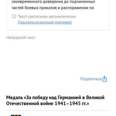
своевременного доведения до подчиненных
частей боевых приказов и распоряжении по
обеспечению наступления Своевременное
Текст распознан автоматически
получение информации о положении частей и
Показать исходный документ
доведение ве до старших начальников дало
возможность принятия правильного решения из
Наградной лист
наступательных операциях. Сам лично выезжая в
части как старшии начальник руководил и
помогал им на месте принимая правильные
решения. Настойчиво добивался выполнения
всех приказов и распоряжении командования. ...»
Поделиться
Медаль «За победу над Германией в Великой
Отечественной войне 1941–1945 гг.»