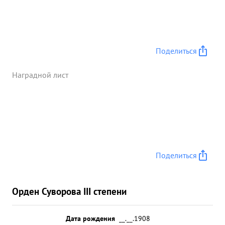
артиллерией армии поставленных боевых задач в
проведенной операции по освобождению
города ЛЕНИНГРАДА от блокады, Подполковника
ФРЕНКЕЛЬ представляю ...»
Поделиться
Наградной лист
Поделиться
Орден Суворова III степени
Дата рождения
__.__.1908