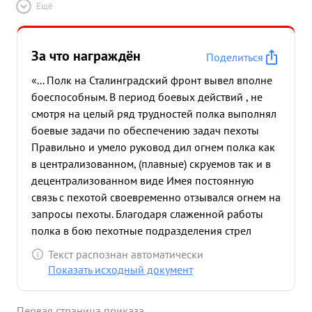
Ещё
За что награждён
Поделиться
«... Полк на Сталинградский фронт вывел вполне
боеспособным. В период боевых действий , не
смотря на целый ряд трудностей полка выполнял
боевые задачи по обеспечению задач пехоты
Правильно и умело руковод дил огнем полка как
в централизованном, (плавные) скруемов так и в
децентрализованном виде Имея постоянную
связь с пехотой своевременно отзывался огнем на
запросы пехоты. Благодаря слаженной работы
полка в бою пехотные подразделения стрел
ковых полков дивизии находясь в трудных
Текст распознан автоматически
условиях на высотах 154,2 и 143 ,8 всегда
Показать исходный документ
являлся ближайшим помощником этих
подразделений. Организованным огнем полка
Первая страница приказа