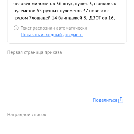
человек минометов 36 штук, пушек 3, станковых
пулеметов 65 ручных пулеметов 37 повозск с
грузом 7
лошадей 14 блиндажей 8, -ДЗОТ ов 16,
не 2, складов с боеприпасами 2. Рассеяно и
Текст распознан автоматически
частично уничтожено пехоты противника до 12
Показать исходный документ
батальонов. Подавлено: Минбатарей 39 39,
артбатарей 5, шестиствольных минометов 8,
Первая страница приказа
Подбито танков 21, автомашин с пехотой и
грузом 42, автомашин с прицепами 3 3,орудий
ПТО 7 самоходных орудий 3, бронемашин 1.
Несмотря на сильные бомбардировки и
артиллерийский огонь тов. Фугенфиров своим
руководством полностью обеспечил сохранение
матчасти артиллерии и приборов Тов. ...»
Поделиться
Наградной список