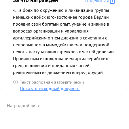
За что награждён
Поделиться
«... в боях по окружению и ликвидации группы
немецких войск юго-восточнее города Берлин
проявил свой богатый опыт, умение и знание в
вопросах организации и управления
артиллерийским огнем дивизии в сочетании с
непрерывном взаимодействием и поддержкой
пехоты наступающих стрелковых частей дивизии.
Правильным использованием артиллерийских
средств дивизии и приданных частей,
решительным выдвижением вперед орудий
прямой наводки и минометов с проявлением при
Текст распознан автоматически
этом мужества, отваги и стойкости безусловно
Показать исходный документ
способствовал успешному выполнению дивизии
поставленной задачи. Так 23.4.45 г. в боях
Наградной лист
западнее Орурстенвальде грамотно организовал
бой в лесу с форсированием водной преграды и
умело маневрируя огнем артиллерии
способствовал стремительному выходу пехоты на