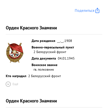
обороны, в результате чего пехота стремительно и
успешно прорывала оборону противника на всю
Поделиться
глуппицу В самые ответственные периоды боях -
момент прорыва обороны тов. ФУГЕНФИРОВ
лично вел разведку и маневрируя огнем
Орден Красного Знамени
артиллерии своевременно подавлял и уничтожал
на цехи появлявшиеся на пути наступающих
Дата рождения
__.__.1908
частей дивизии. ...»
Военно-пересыльный пункт
2 Белорусский фронт
Дата документа
04.01.1945
Воинское звание
гв. полковник
Кто наградил
2 Белорусский фронт
Ещё
Орден Красного Знамени