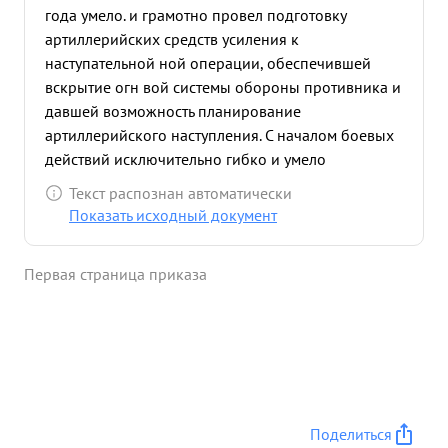
года умело. и грамотно провел подготовку
артиллерийских средств усиления к
наступательной ной операции, обеспечившей
вскрытие огн вой системы обороны противника и
давшей возможность планирование
артиллерийского наступления. С началом боевых
действий исключительно гибко и умело
организовал управление огнем артиллерии и
Текст распознан автоматически
обеспечил частям дивизии успешный прорыв
Показать исходный документ
укрепленной полосы обороны противника
нанеся большое поражение в живой силе и
Первая страница приказа
технике противника. При бое в глубине обороны
противника организовал бесперебойное
сопровождение пехоты массированным огнем и
колесами при тесном взаимодействии с пехотой и
танками чем было обеспечено нашей пехоте
наступательный порыв и закрепление
достигнутых рубежей. Правильным
Поделиться
использованием артиллерии умелым