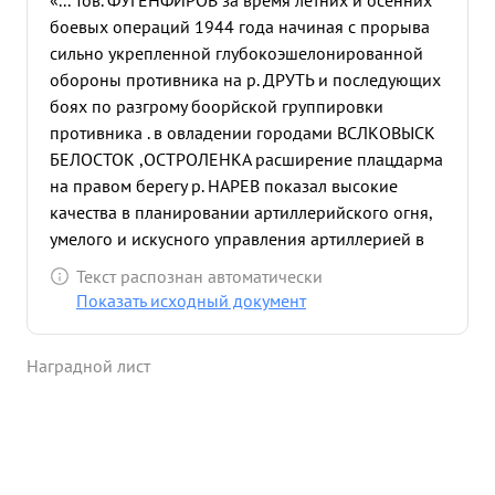
«... Тов. ФУГЕНФИРОВ за время летних и осенних
боевых операций 1944 года начиная с прорыва
сильно укрепленной глубокоэшелонированной
обороны противника на р. ДРУТЬ и последующих
боях по разгрому боорйской группировки
противника . в овладении городами ВСЛКОВЫСК
БЕЛОСТОК ,ОСТРОЛЕНКА расширение плацдарма
на правом берегу р. НАРЕВ показал высокие
качества в планировании артиллерийского огня,
умелого и искусного управления артиллерией в
самых сложных и ответственных периодах боя,
Текст распознан автоматически
проявив при этом максимум разумной
Показать исходный документ
инициативы, личную смелость и храбрость в бою.
Правильно распределял и создавал группировку
Наградной лист
артиллерии с выделением большого количества
орудий различных калибров на прямую наводку
и ставил им конкретные задачи непосредственно
на местности, обеспечивал полное подавление
огневой системы противника на всю глубине его