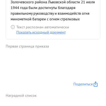
Золочевского района Львовской области 21 июля
1944 года были достигнуты благодаря
правильному руководству и взаимодейств огня
минометной батареи с огнем стрелковых
подразделении. В этом бою от огня батарея 120
Текст распознан автоматически
мм минометов было уничтожено до 80 солдат и
Показать исходный документ
офицеров противника, один бронетранспортер, 2
автомашины и 3 огневых точки. В боях на
Первая страница приказа
подступах к городу ЛЬВОВ капитан ХАЦКО Г.Ф.
огнем батареи содействовал быстрейшему
продвижению пехоты и овладениюм городом
львов. доставние награждения орденом ...»
Поделиться
Наградной список