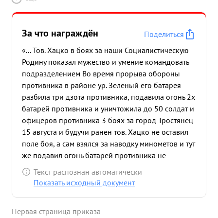
За что награждён
Поделиться
«... Тов. Хацко в боях за наши Социалистическую
Родину показал мужество и умение командовать
подразделением Во время прорыва обороны
противника в районе ур. Зеленый его батарея
разбила три дзота противника, подавила огонь 2х
батарей противника и уничтожила до 50 солдат и
офицеров противника 3 боях за город Тростянец
15 августа и будучи ранен тов. Хацко не оставил
поле боя, а сам взялся за наводку минометов и тут
же подавил огонь батарей противника не
дававшей продвигаться вперед подразделениям
Текст распознан автоматически
полка и уничтожил две вражеские автомашины с
Показать исходный документ
солдатами. ...»
Первая страница приказа