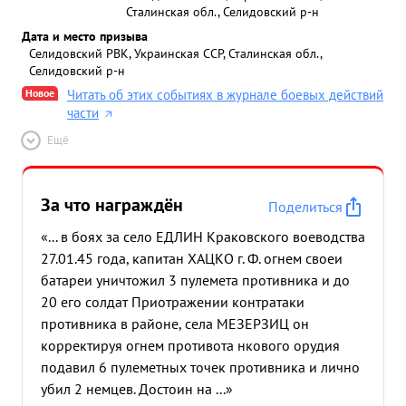
Сталинская обл., Селидовский р-н
Дата и место призыва
Селидовский РВК, Украинская ССР, Сталинская обл.,
Селидовский р-н
Новое
Читать об этих событиях в журнале боевых действий
части
Ещё
За что награждён
Поделиться
«... в боях за село ЕДЛИН Краковского воеводства
27.01.45 года, капитан ХАЦКО г. Ф. огнем своеи
батареи уничтожил 3 пулемета противника и до
20 его солдат Приотражении контратаки
противника в районе, села МЕЗЕРЗИЦ он
корректируя огнем противота нкового орудия
подавил 6 пулеметных точек противника и лично
убил 2 немцев. Достоин на ...»