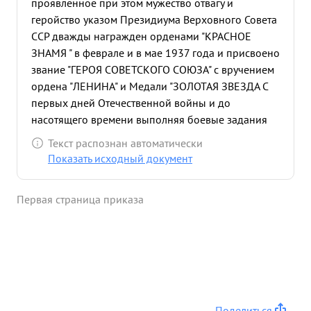
проявленное при этом мужество отвагу и
геройство указом Президиума Верховного Совета
ССР дважды награжден орденами "КРАСНОЕ
ЗНАМЯ " в феврале и в мае 1937 года и присвоено
звание "ГЕРОЯ СОВЕТСКОГО СОЮЗА" с вручением
ордена "ЛЕНИНА" и Медали "ЗОЛОТАЯ ЗВЕЗДА С
первых дней Отечественной войны и до
насотящего времени выполняя боевые задания
командования на фронте борьбы против
Текст распознан автоматически
немецких захватчиков тов. ШЕВЦОВ как на
Показать исходный документ
командных должностях ,а также и рядовым
летчиком личным примером учит подчиненных
Первая страница приказа
исскуству ведения воздушного боя ,умению
драться с фашистскими стервятниками и
побеждать их. Тов. ШЕВЦОВ как подлинный
патриот и Герои Советского Союза лично тсам
проявляет инициативу на выполнение боевых
задании бесстрашно и мужественно не щадя
своей жизни уверенно и смело идет в бой и как
Поделиться