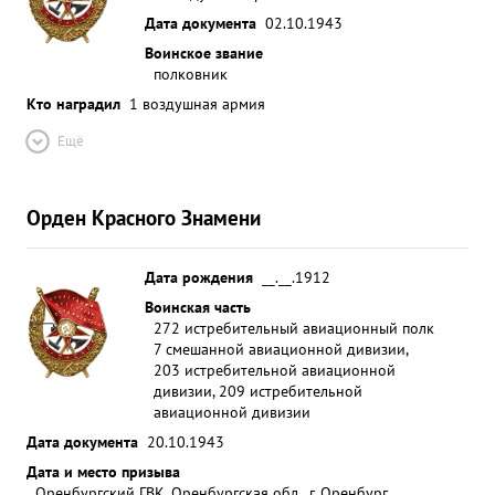
Тов. ШЕВЦОВ своей боевой работой и умением
Дата документа
02.10.1943
командовать ,а также отличным летным
Воинское звание
мастерством заслужил любовь уважение и
полковник
авторитет среди всего личного состава полка. ...»
Кто наградил
1 воздушная армия
Ещё
Орден Красного Знамени
Дата рождения
__.__.1912
Воинская часть
272 истребительный авиационный полк
7 смешанной авиационной дивизии,
203 истребительной авиационной
дивизии, 209 истребительной
авиационной дивизии
Дата документа
20.10.1943
Дата и место призыва
Оренбургский ГВК, Оренбургская обл., г. Оренбург