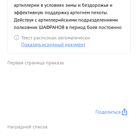
артиллерии в условиях зимы и бездорожья и
эффективную поддержку артогнем пехоты.
Действуя с артиллерийскими подразделениями
полковник ШАФРАНОВ в период боев постоянно
находился на огневых позициях воодушевляя
Текст распознан автоматически
бойцов. Неоднократно проявлял мужество и
Показать исходный документ
отвагу и воодушевлял бойцов и командиров на
подвиги. ...»
Первая страница приказа
Поделиться
Наградной список