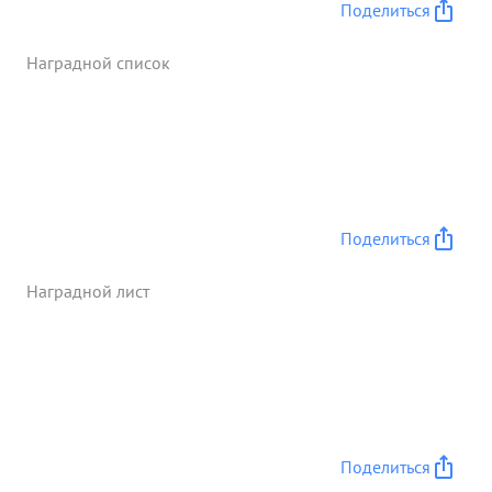
Поделиться
ранее занятой противником. Тов. ШАФРАНОВ
решительный и волевой командир, своим личным
Наградной список
примером воодушевлял бойцов и командиров на
успешное выполнение поставленных задач. За
умелое управление частями дивизии в бою,
успешное выполнение поставленных задач
командованием Корпуса и проявленное при этом
мужест во и решитель 15 ость мин. постоин для
ГАГРАДЕНИЯ ОРДЕНОМ СУВОРОВА 2-ой
Поделиться
СТЕПЕНИ. ...»
Наградной лист
Поделиться