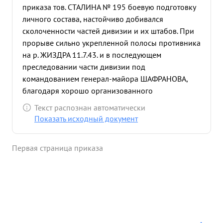
приказа тов. СТАЛИНА № 195 боевую подготовку
личного состава, настойчиво добивался
сколоченности частей дивизии и их штабов. При
прорыве сильно укрепленной полосы противника
на р. ЖИЗДРА 11.7.43. и в последующем
преследовании части дивизии под
командованием генерал-майора ШАФРАНОВА,
благодаря хорошо организованного
взаимодействия и умелого управления ачстями,
Текст распознан автоматически
дивизия с малыми потерями успешно выполнила
Показать исходный документ
поставленные задачи Командованием Корпуса. В
ходе ожесточенных боев, дивизиейтолько с 11 по
Первая страница приказа
20 .7.43. уничтожено 2547 солдат и офицеров
противника, 131 чел. взято в поен, уничтожено до
40 танков, захвачено 38 автомашин и 18 разных
складов, много уничтожено и захвачено другой
техники и вооружения противника. Освобождено
большое количество населенных пунктов и
пройдено с боями до 80 км. вглубь территории,