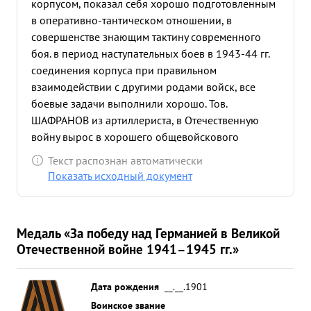
корпусом, показал себя хорошо подготовленным
в оперативно-тантическом отношении, в
совершенстве знающим тактину современного
боя. в период наступательных боев в 1943-44 гг.
соединения корпуса при правильном
взаимодействии с другими родами войск, все
боевые задачи выполнили хорошо. Тов.
ШАФРАНОВ из артиллериста, в Отечественную
войну вырос в хорошего общевойскового
генерала. Культурный, исполнительный,
Текст распознан автоматически
выдержанный, требовательный к подчиненным
Показать исходный документ
генерал. Должности соответствует. За
долголетнюю службу в Красной армии Командир
(начальник) достоин награждения орденом
Медаль «За победу над Германией в Великой
ЛЕНИНА. ...»
Отечественной войне 1941–1945 гг.»
Дата рождения
__.__.1901
Воинское звание