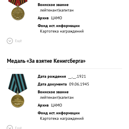
благодарностей от тов. СТАЛИНА. ...»
Воинское звание
лейтенант|капитан
Архив
ЦАМО
Фонд ист. информации
Картотека награждений
Ещё
Медаль «За взятие Кенигсберга»
Дата рождения
__.__.1921
Дата документа
09.06.1945
Воинское звание
лейтенант|капитан
Архив
ЦАМО
Фонд ист. информации
Картотека награждений
Ещё