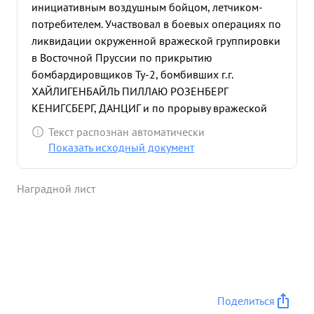
инициативным воздушным бойцом, летчиком-
потребителем. Участвовал в боевых операциях по
ликвидации окруженной вражеской группировки
в Восточной Пруссии по прикрытию
бомбардировщиков Ту-2, бомбивших г.г.
ХАЙЛИГЕНБАЙЛЬ ПИЛЛАЮ РОЗЕНБЕРГ
КЕНИГСБЕРГ, ДАНЦИГ и по прорыву вражеской
обороны на подступах к БЕРЛИНУ и на город
Текст распознан автоматически
БЕРЛИН. Всего в этих операциях провел 20
Показать исходный документ
успешных боевых вылетов на самолете ЯК-9 ю, с
отличным выполнением всех боевых заданий
Наградной лист
командования. Воздушно-стрелковая и
штурманская подготовка - ОТЛИЧНАЯ произвел
на новой материальной части - истребителе
дальнего действия Як-9 ю, который проходит
войсковые испытания четыре длительных
беспосадочных перелета по маршруту КУЗНЕЦК-
МОСКВА, МОСКВА-ШАУЛЯЙ ШАУЛЯЙ-3 ЗАМБРУВ
Поделиться
ЗАМБРУВ-ГРОСО-ШИМАНЕН,