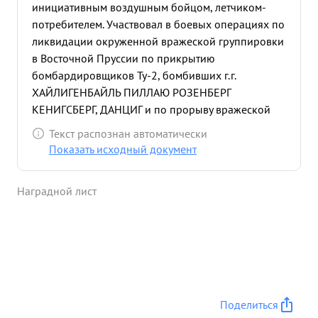
инициативным воздушным бойцом, летчиком-
потребителем. Участвовал в боевых операциях по
ликвидации окруженной вражеской группировки
в Восточной Пруссии по прикрытию
бомбардировщиков Ту-2, бомбивших г.г.
ХАЙЛИГЕНБАЙЛЬ ПИЛЛАЮ РОЗЕНБЕРГ
КЕНИГСБЕРГ, ДАНЦИГ и по прорыву вражеской
обороны на подступах к БЕРЛИНУ и на город
Текст распознан автоматически
БЕРЛИН. Всего в этих операциях провел 20
Показать исходный документ
успешных боевых вылетов на самолете ЯК-9 ю, с
отличным выполнением всех боевых заданий
Наградной лист
командования. Воздушно-стрелковая и
штурманская подготовка - ОТЛИЧНАЯ произвел
на новой материальной части - истребителе
дальнего действия Як-9 ю, который проходит
войсковые испытания четыре длительных
беспосадочных перелета по маршруту КУЗНЕЦК-
МОСКВА, МОСКВА-ШАУЛЯЙ ШАУЛЯЙ-3 ЗАМБРУВ
Поделиться
ЗАМБРУВ-ГРОСО-ШИМАНЕН,