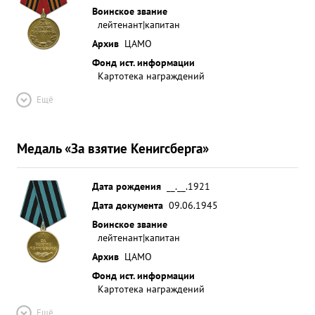
благодарностей от тов. СТАЛИНА. ...»
Воинское звание
лейтенант|капитан
Архив
ЦАМО
Фонд ист. информации
Картотека награждений
Ещё
Медаль «За взятие Кенигсберга»
Дата рождения
__.__.1921
Дата документа
09.06.1945
Воинское звание
лейтенант|капитан
Архив
ЦАМО
Фонд ист. информации
Картотека награждений
Ещё