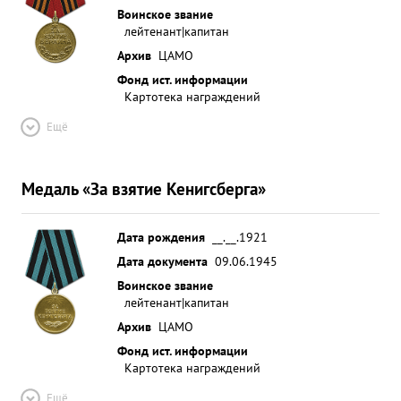
благодарностей от тов. СТАЛИНА. ...»
Воинское звание
лейтенант|капитан
Архив
ЦАМО
Фонд ист. информации
Картотека награждений
Ещё
Медаль «За взятие Кенигсберга»
Дата рождения
__.__.1921
Дата документа
09.06.1945
Воинское звание
лейтенант|капитан
Архив
ЦАМО
Фонд ист. информации
Картотека награждений
Ещё