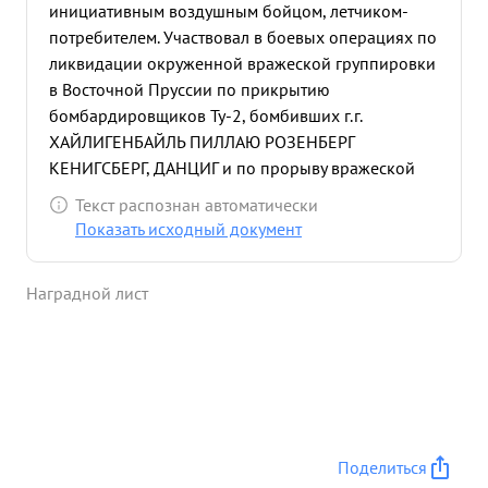
инициативным воздушным бойцом, летчиком-
потребителем. Участвовал в боевых операциях по
ликвидации окруженной вражеской группировки
в Восточной Пруссии по прикрытию
бомбардировщиков Ту-2, бомбивших г.г.
ХАЙЛИГЕНБАЙЛЬ ПИЛЛАЮ РОЗЕНБЕРГ
КЕНИГСБЕРГ, ДАНЦИГ и по прорыву вражеской
обороны на подступах к БЕРЛИНУ и на город
Текст распознан автоматически
БЕРЛИН. Всего в этих операциях провел 20
Показать исходный документ
успешных боевых вылетов на самолете ЯК-9 ю, с
отличным выполнением всех боевых заданий
Наградной лист
командования. Воздушно-стрелковая и
штурманская подготовка - ОТЛИЧНАЯ произвел
на новой материальной части - истребителе
дальнего действия Як-9 ю, который проходит
войсковые испытания четыре длительных
беспосадочных перелета по маршруту КУЗНЕЦК-
МОСКВА, МОСКВА-ШАУЛЯЙ ШАУЛЯЙ-3 ЗАМБРУВ
Поделиться
ЗАМБРУВ-ГРОСО-ШИМАНЕН,