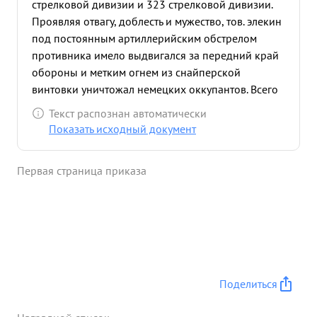
стрелковой дивизии и 323 стрелковой дивизии.
Проявляя отвагу, доблесть и мужество, тов. элекин
под постоянным артиллерийским обстрелом
противника имело выдвигался за передний край
обороны и метким огнем из снайперской
винтовки уничтожал немецких оккупантов. Всего
за указанный период Элькиным уничтожжено 71
Текст распознан автоматически
гитлеровец, в том числе 4 офицера, ,5 снайперов,
Показать исходный документ
3 пулеметчика, 2минометчика, 2 наблюдателя,
корректировщик и 6 автоматчиков. Всего за
Первая страница приказа
время первой и второй боевых стажировок, тов.
элькиным уничтожено 110 фашистских солдат и
офицеров Только в течение одного дня 26
октября, тов. элькиным было уничтожено 11
фашистов. За доблесть и мужество, проявленные в
боях с немецкими захватчиками, ЧЕСТВЕННОЙ
ВОЙНЫ" тов. ЭЛЬКИН 2-й степени. заслуживает
Поделиться
награждения его Орденом ...»