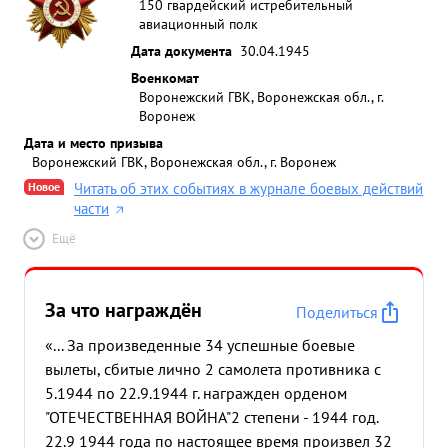
были по радио 100 наведены на -126 Тов.
150 гвардейский истребительный
авиационный полк
Беккерман смело атаковал его и с дистанции сбил
Дата документа
30.04.1945
его ...»
Военкомат
Воронежский ГВК, Воронежская обл., г.
Воронеж
Дата и место призыва
Воронежский ГВК, Воронежская обл., г. Воронеж
Новое
Читать об этих событиях в журнале боевых действий
части
Ещё
За что награждён
Поделиться
«... За произведенные 34 успешные боевые
вылеты, сбитые лично 2 самолета противника с
5.1944 по 22.9.1944 г. награжден орденом
"ОТЕЧЕСТВЕННАЯ ВОЙНА"2 степени - 1944 год.
22.9 1944 года по настоящее время произвел 32