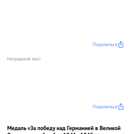
головы немецким войска Товарищ БЕНКЕРМАН в
паре с ведомым связал боем группу противника и
тем самым обеспечил бой другим экипажам,
которые сбили 1 ФВ-190 16.11.1944 года в
составе 6 ЯК-ов, прикрывая наземные войска в
районе Ясберень встретили 15 ФВ-190 под
прикрытием 10 МЕ-109. По команде ведущего
Поделиться
группы, наши истребители не обращая внимания
на превосходство противника смело атаковали
Наградной лист
его, расстроили боевой порядок и сбили 2
ФВ-190 и МЕ-109. .В этом бою тов. БЕККЕРМАН,
умело маневрируя, подошел к МЕ-109 на
дистанцию 100-60 метров и короткой
прицельной очередью сбил его Наша группа без
потерь вернулась на свои аэродром. ...»
Поделиться
Медаль «За победу над Германией в Великой