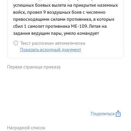
успешных боевых вылета на прикрытие наземных
войск, провел 9 воздушных боев с численно
превосходящими силами противника, в которых
сбил 1 самолет противника МЕ-109. Летая на
задания ведущим пары, умело командует
ведомым показывает образцы смелости и отваги
Текст распознан автоматически
Встречая численно превосходящего противника,
Показать исходный документ
первыи стакует его, навязывает свою волю и
вынуждает входить с поля боях не нанеся удара
Первая страница приказа
по нашим войскам. в Будапештской операции и
операции по выходу к границам Германии с Юга,
надежно прикрывал наземные войска с воздуха,
обеспечивая им успешное наступление. 8.10.1944
года прикрывая наземные войска в районе
Пюшпек-Ладань, встретили 18 ФВ-190,
бомбардировавших наши войска По команде
Поделиться
ведущего, вступили в бой, разогнали самолеты
противника и вынудили сбросить бомбы на
Наградной список