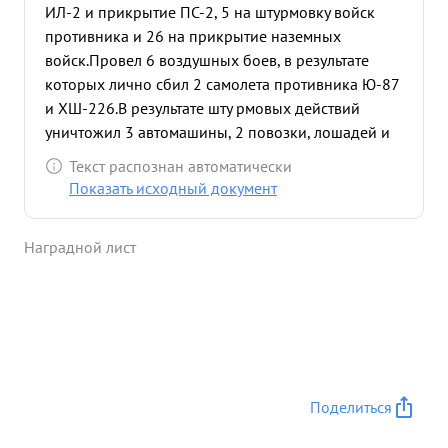
ИЛ-2 и прикрытие ПС-2, 5 на штурмовку войск
противника и 26 на прикрытие наземных
войск.Провел 6 воздушных боев, в результате
которых лично сбил 2 самолета противника Ю-87
и ХШ-226.В результате шту рмовых действий
уничтожил 3 автомашины, 2 повозки, лошадей и
до 40 солдат и офицеров противника. На боевые
Текст распознан автоматически
задания вылетает с желанием и успешно их
Показать исходный документ
выполняет. Летая ведущим пары, умело командует
ведомым, правильно оценивая обстановку .В боях
Наградной лист
показывает образцы смелости, отваги Не
обращая на численное превосходство
противника смело вступает в бой, первый атакует
противника из боя выходит победителем
Надежно прикрывает наземные войска от
действии авиации противника. на Ясском
направлении своими действиями в воздухе
Поделиться
обеспечивал успех наземным войскам. 20.8.44г.
прикрывая наши войска в составе 10 экипажей в