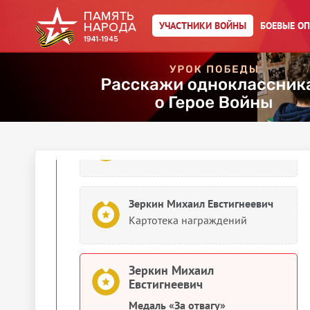
Зеркин Михаил Евстигнеевич
Списки призыва и
УЧАСТНИКИ ВОЙНЫ
БОЕВЫЕ О
демобилизации
1943
Документы о награждении
Зеркин Михаил Алексеевич
Медаль «За отвагу»
Зеркин Михаил Евстигнеевич
Картотека награждений
Зеркин Михаил
Евстигнеевич
Медаль «За отвагу»