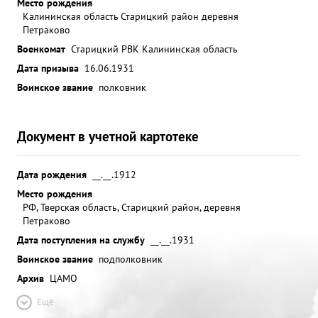
Место рождения
кие способности, ВЫВОД: За добросовестную и
Калининская область Старицкий район деревня
бзеаварийную пе регонку 16 самол етов,
Петраково
представляю к Правительственной награде
Военкомат
Старицкий РВК Калининская область
Ордену легина". ...»
Дата призыва
16.06.1931
Воинское звание
полковник
Документ в учетной картотеке
Дата рождения
__.__.1912
Место рождения
РФ, Тверская область, Старицкий район, деревня
Петраково
Дата поступления на службу
__.__.1931
Воинское звание
подполковник
Архив
ЦАМО
Ещё