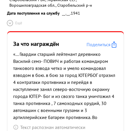
Ворошиловградская обл., Старобельский р-н
Дата поступления на службу
__.__.1941
Ещё
За что награждён
Поделиться
«... Гвардии старший лейтенант деревнико
Василий семз- ПОВИЧ и работая командиром
танкового взвода четко и умело командовал
взводом в бою. в бою за город ЮТЕРБОГ отразил
4 контратаки противника и перейдя в
наступление занял северо-восточную окраину
города ЮТЕР- Бог и из свозго танка уничтожил 4
танка противника , 7 самоходных орудий, 30
автомашин с военными грузами и 3
артиллерийские батареи противника. Во
проявленную этого из п ...»
Текст распознан автоматически