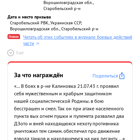
Ворошиловградская обл.,
Старобельский р-н
Дата и место призыва
Старобельский РВК, Украинская ССР,
Ворошиловградская обл., Старобельский р-н
Новое
Читать об этих событиях в журнале боевых действий
части
Ещё
За что награждён
Поделиться
«... В боях в р-не Калиновка 21.07.43 г. проявил
себя мужественным и храбрым защитником
нашей социалистической Родины. в бою
бесстрашен и смел. Так он при атаке населенного
пункта вых огнем пушки и пулемета развалил два
ДЗото и вней находящюяся нехоту противника
уничтожил тем самим. обеспечил про движение
взвода танков и находящемуся на них десанту, ...»