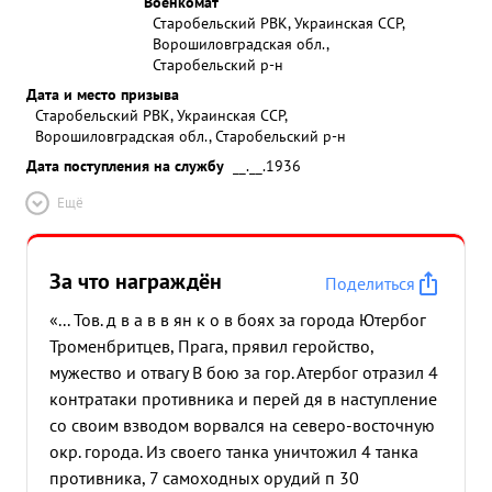
Военкомат
Старобельский РВК, Украинская ССР,
Ворошиловградская обл.,
Старобельский р-н
Дата и место призыва
Старобельский РВК, Украинская ССР,
Ворошиловградская обл., Старобельский р-н
Дата поступления на службу
__.__.1936
Ещё
За что награждён
Поделиться
«... Тов. д в а в в ян к о в боях за города Ютербог
Троменбритцев, Прага, прявил геройство,
мужество и отвагу В бою за гор. Атербог отразил 4
контратаки противника и перей дя в наступление
со своим взводом ворвался на северо-восточную
окр. города. Из своего танка уничтожил 4 танка
противника, 7 самоходных орудий п 30