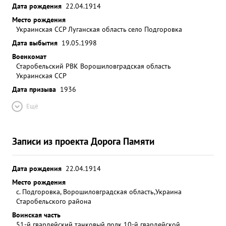
Дата рождения
22.04.1914
отвагу про явленные в боях с немецкими
Место рождения
захватчиками тов. Деревянно достоин
Украинская ССР Луганская область село Подгоровка
присвоения звания - ГЕРОЙ СОВЕТСКОГО сою- ЗА.
Дата выбытия
19.05.1998
ный танковый ...»
Военкомат
Старобельский РВК Ворошиловградская область
Украинская ССР
Дата призыва
1936
Ещё
Записи из проекта Дорога Памяти
Дата рождения
22.04.1914
Место рождения
с. Подгоровка, Ворошиловградская область,Украина
Старобельского района
Воинская часть
51-й гвардейский танковый полк 10-й гвардейской