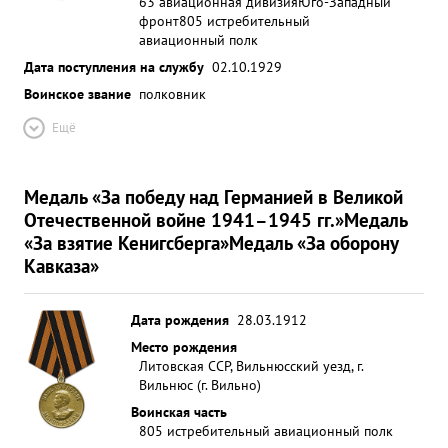
63 авиационная дивизия
Юго-Западный
фронт
805 истребительный
авиационный полк
Дата поступления на службу
02.10.1929
Воинское звание
полковник
Ещё
Медаль «За победу над Германией в Великой
Отечественной войне 1941–1945 гг.»
Медаль
«За взятие Кенигсберга»
Медаль «За оборону
Кавказа»
Дата рождения
28.03.1912
Место рождения
Литовская ССР, Вильнюсский уезд, г.
Вильнюс (г. Вильно)
Воинская часть
805 истребительный авиационный полк