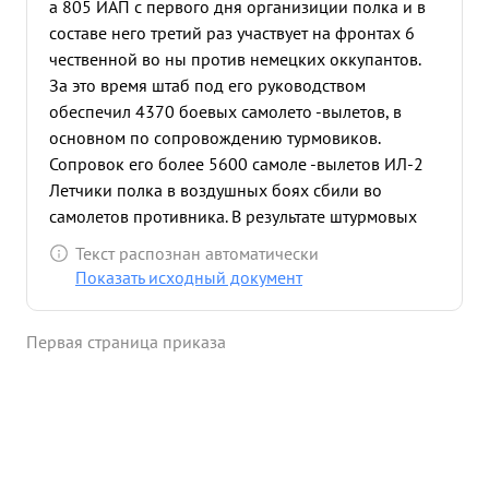
а 805 ИАП с первого дня организиции полка и в
составе него третий раз участвует на фронтах 6
чественной во ны против немецких оккупантов.
За это время штаб под его руководством
обеспечил 4370 боевых самолето -вылетов, в
основном по сопровождению турмовиков.
Сопровок его более 5600 самоле -вылетов ИЛ-2
Летчики полка в воздушных боях сбили во
самолетов противника. В результате штурмовых
действий и бомбометаний истребить ними поле
Текст распознан автоматически
ка сожж ено 300 автомашин 79 подвод, 12
Показать исходный документ
вагонов, 70 домо до 40 хуторов потоплен один
катер противника, по вреждено 3 паровоза,
Первая страница приказа
рассеяно и час тично уничтожено до 8000 солдат
и офицеров. В боях за Восто ную Пруссию
летчики полка совершили 906 самолето вылетов
на самолетах ЛА-5.В воздушных боях сбито 15
самоле тов. против ика. Майор ДРИССИН Много
работал и работа ет по взаимо, ействию со штур