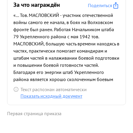
За что награждён
Поделиться
«... Тов. МАСЛОВСКИЙ - участник отечественной
войны самого ее начала, в боях на Волховском
фронте был ранен. Работая Начальником штаба
79 Укрепленного района с мая 1942 тов.
МАСЛОВСКИЙ, большую часть времени находясь в
частях, практически помогает командирам и
штабам частей в налаживании боевой подготовки
и повышении боевой готовности частей.
Благодаря его энергии штаб Укрепленного
района является хорошо сколоченным боевым
штабом. Обеспечением пост янного и
Текст распознан автоматически
систематического контроля за выполне нием
Показать исходный документ
приказов коменданта Укрепленного района, тов.
МАСЛОВСКИЙ сумел добиться четкой работы
Первая страница приказа
штаба УР и штабов частей. Хорошо поставленное
руководство штабами частей со стороны тов.
МАСЛОВСКОГО и руководимого им штаба УР,