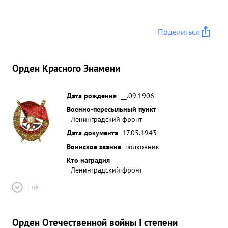
боевую и политическую подготовку в частях, сам
лично учит командный состав, передавая свой
Поделиться
богатый опыт Уровской службы и опыт великой
отечественной войны. Вся эта работа тов. МАС-
ЛОВСКОГО во многом способствовала боевой
Орден Красного Знамени
сколоченности частей и их боевой готовности. ...»
Дата рождения
__.09.1906
Военно-пересыльный пункт
Ленинградский фронт
Дата документа
17.05.1943
Воинское звание
полковник
Кто наградил
Ленинградский фронт
Ещё
Орден Отечественной войны I степени