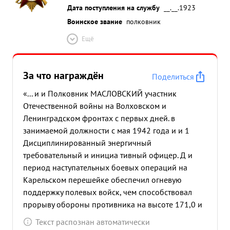
Дата поступления на службу
__.__.1923
Воинское звание
полковник
Ещё
За что награждён
Поделиться
«... и и Полковник МАСЛОВСКИЙ участник
Отечественной войны на Волховском и
Ленинградском фронтах с первых дней. в
занимаемой должности с мая 1942 года и и 1
Дисциплинированный энергичный
требовательный и инициа тивный офицер. Д и
период наступательных боевых операций на
Карельском перешейке обеспечил огневую
поддержку полевых войск, чем способствовал
прорыву обороны противника на высоте 171,0 и
форсирование крупного водного рубежа реки
Текст распознан автоматически
Вуокси. Несмотря на крупные контратаки