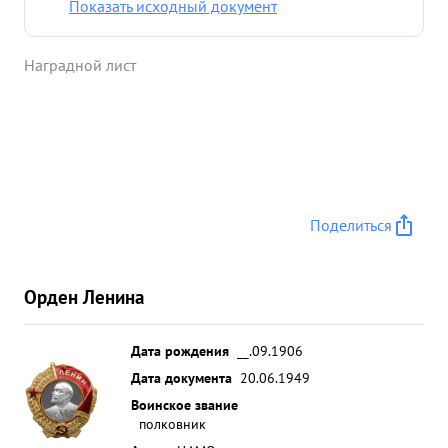
Показать исходный документ
противника сумел обеспечить непреступность
обороны. с выходом на Государственную границу
Наградной лист
проделал большую работу по укреплению
оборонительного рубежа и правильно
организовал учебу личного состава частей. ...»
Поделиться
Орден Ленина
Дата рождения
__.09.1906
Дата документа
20.06.1949
Воинское звание
полковник