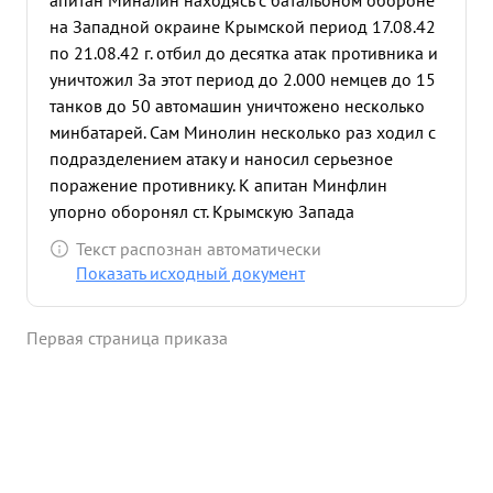
апитан Миналин находясь с батальоном обороне
на Западной окраине Крымской период 17.08.42
по 21.08.42 г. отбил до десятка атак противника и
уничтожил За этот период до 2.000 немцев до 15
танков до 50 автомашин уничтожено несколько
минбатарей. Сам Минолин несколько раз ходил с
подразделением атаку и наносил серьезное
поражение противнику. К апитан Минфлин
упорно оборонял ст. Крымскую Запада
вследствии чего немцам не удалось овладеть
Текст распознан автоматически
последней с фронта и только обойдя с севера и
Показать исходный документ
юга немцы овладели Крымской Находясь с
батальоном 6 полном окружении Миндлин сумел
Первая страница приказа
оставшу. юся часть батальона вывести из
окружения. По выходу по окружения Миндлин
был Назначен Командиром первого батальона и
также умело и энергично оборонял Верхне-
Баканскую с северо- востока где и был ранен 1
...»