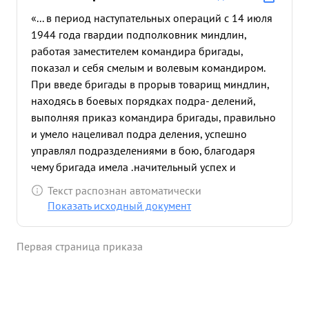
«... в период наступательных операций с 14 июля
1944 года гвардии подполковник миндлин,
работая заместителем командира бригады,
показал и себя смелым и волевым командиром.
При введе бригады в прорыв товарищ миндлин,
находясь в боевых порядках подра- делений,
выполняя приказ командира бригады, правильно
и умело нацеливал подра деления, успешно
управлял подразделениями в бою, благодаря
чему бригада имела .начительный успех и
наносила большой ушерб противнику в живой
Текст распознан автоматически
силе и технике. 15:7.44 года командир бригады
Показать исходный документ
был ранен, товарищ МИНДЛИН приняв на себя
командование бригадой и за период с 15.7.44
Первая страница приказа
года по 10 августа под его командованием
подразделения бригады успешно форсировали
такие серье-ные преграды, как реки западный
Буг, Сан и Висла и нанесла противн нику