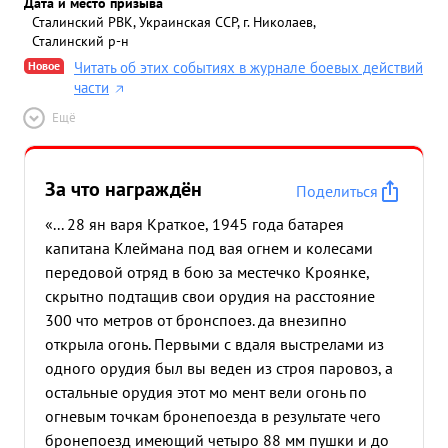
Дата и место призыва
Сталинский РВК, Украинская ССР, г. Николаев,
Сталинский р-н
Новое
Читать об этих событиях в журнале боевых действий
части
Ещё
За что награждён
Поделиться
«... 28 ян варя Краткое, 1945 года батарея
капитана Клеймана под вая огнем и колесами
передовой отряд в бою за местечко Кроянке,
скрытно подтащив свои орудия на расстояние
300 что метров от бронспоез. да внезипно
открыла огонь. Первыми с вдаля выстрелами из
одного орудия был вы веден из строя паровоз, а
остальные орудия этот мо мент вели огонь по
огневым точкам бронепоезда в результате чего
бронепоезд имеющий четыро 88 мм пушки и до