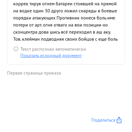
коррек тируя огнем батареи стоявшей на прямой
на водке один 30 друго ложил снаряды в боевые
порядки атакующих Противник понеся боль име
потери от арт. огня отваго на вои позиции но
сконцентра дова шись всё переходил в аш аку.
Тов. клейман подводняя своих бойцов с еще боль
шей ненавистью разил огнем своей батареи ловъ
Текст распознан автоматически
гитлеровцев пытавшихся во что бы на нистало
Показать исходный документ
прорвать нашу оборону. Противник подошел уже
близко к орудиям 1го пределение создалось
Первая страница приказа
критическое тогда тов. клейман принял решение
выбить проти вника личным оружием и гранатами
и и своим личным приложилъ бестрашия
воодушевил подчиненных но, боевых подвиги
атака была отб 12. 4.44 противник трижды
питался атако вашь наши боевые порядки но
потеряв десятки солдат отходил но свои позиции.
Поделиться
За период с 11 по 14 апреля 1944 батарея
плеймана отбило. атак, уничто жие при этом