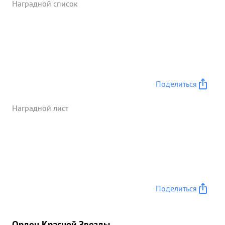
Наградной список
пулеметов до роты пехоты. старший Леймена ...»
Поделиться
Наградной лист
Поделиться
Орден Красной Звезды