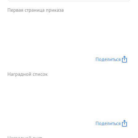
бомбардировки, возник один очаг пожара.
Первая страница приказа
12.8.43 г. ночью бомбардировал скопление в .д.
эшелонов на станции лозовая, в результате
бомбардировки, возникло 2 очага пожара,
разрывы бомб наблюдал в районе и в.д.
эшелонов, 14.8 43 г. ночью бомбардировал
матчасть самолетов противника на аэродроме
Краматорская, в результате бомбардировки
Поделиться
возникло 3 очага пожара, что подтвердил экипаж
лейтенанта Хахель. ...»
Наградной список
Поделиться