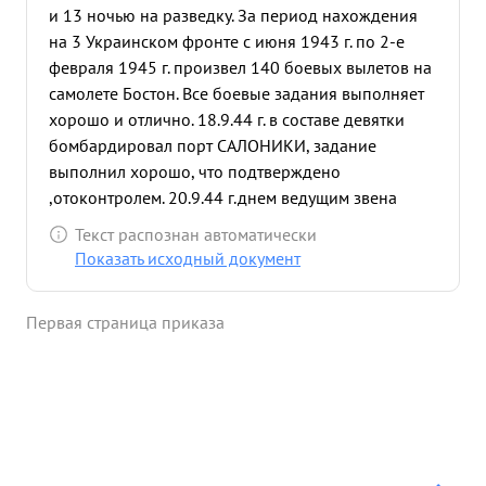
и 13 ночью на разведку. За период нахождения
на 3 Украинском фронте с июня 1943 г. по 2-е
февраля 1945 г. произвел 140 боевых вылетов на
самолете Бостон. Все боевые задания выполняет
хорошо и отлично. 18.9.44 г. в составе девятки
бомбардировал порт САЛОНИКИ, задание
выполнил хорошо, что подтверждено
,отоконтролем. 20.9.44 г.днем ведущим звена
бомбардировал ж.д. узел ниш ,в результате
Текст распознан автоматически
бомбардировки отмечены прямые попадания в
Показать исходный документ
ж.д. эшелон и станционные здания,
подтверждено ,отоконтролем. 2.1 45 г. ночью
Первая страница приказа
производил разведку с попутным
бомбометанием, в результате разведки
обнаружил на участке между ПАПА- ВЕСПРЕМ
большое скопление танков и автомашин
противника. ...»