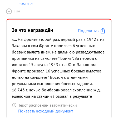
части
Ещё
За что награждён
Поделиться
«... На фронте второй раз, первый раз в 1942 г. на
Закавназском Фронте произвел 6 успешных
боевых вылета днем, на дальнюю разведку тылов
противника на самолете " Боинг ". За период с
июня по 15 августа 1943 г. на Юго-Западном
Фронте произвел 16 успешных боевых вылетов
ночью на самолете " Востон с отличными
результатами выполнения боевых задании.
16.7.43 г. ночью бомбардировал скопление ж д.
эшелонов на станции Лозовая в результате
бомбардировки возникло 2 очага пожара. 15.7.43
Текст распознан автоматически
г. ночью бомбардировал матчасть самолетов
Показать исходный документ
противника на аэродроме Основа, в результате