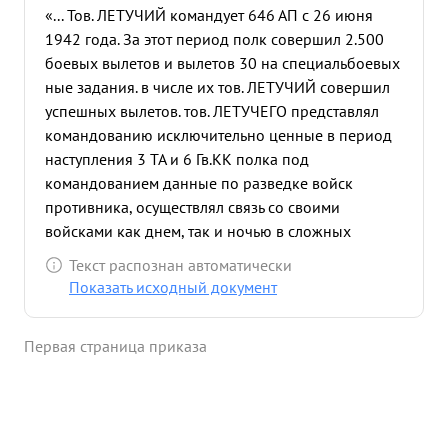
«... Тов. ЛЕТУЧИЙ командует 646 АП с 26 июня
1942 года. За этот период полк совершил 2.500
боевых вылетов и вылетов 30 на специальбоевых
ные задания. в числе их тов. ЛЕТУЧИЙ совершил
успешных вылетов. тов. ЛЕТУЧЕГО представлял
командованию исключительно ценные в период
наступления 3 ТА и 6 Гв.КК полка под
командованием данные по разведке войск
противника, осуществлял связь со своими
войсками как днем, так и ночью в сложных
метеорологических условиях. Полк принял
Текст распознан автоматически
активное и непосредственное участие по
Показать исходный документ
разгрому танков и пехоты противника в р-не
ПРИКОЛОТНОЕ ПОДСЕРЕДНЕЕ, чем обеспечил
Первая страница приказа
быстрое продвижение вперед частей Красной
Армии. За образцовую организацию
разведывательной и боевой работы полка и
личное участие в разгроме танковой группировки
противника тов. ЛЕТУЧИЙ достоен награждения