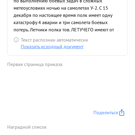
по выполнению боевых задач в сложных
метеоусловиях ночью на самолетах У-2. С 15
декабря по настоящее время полк имеет одну
катастрофу 4 аварии и три самолета боевых
потерь. Летчики полка тов. ЛЕТУЧЕГО имеют от
40-до 70-ти боевых вылетов в сложных метео
Текст распознан автоматически
условиях ночью. За этот период полка произв
Показать исходный документ
1427 боевых самолетовыл етов и сброшено на
головы закляюго врага до 3-х тыс. авиабомб. За
Первая страница приказа
успешную боевую работу летный состав полка тов.
ЛЕТУЧЕГО награжден правите льственной
наградой в количестве 34- человек. Кадры ценит
и дорожит ими мобилизует их на лучшее
выполнени боевых задач требователен к себе и
своим подчиненным. Дело свое любит и знает.
Большую ненависть питает к врагу. Делу партии
Поделиться
ЛЕНИНАЭСТ ЛИНА предан.
достоиинправительственной награды -орден
Наградной список
"КРАСНАЯ ЗВЕЗДА" ...»