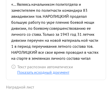
«... Являясь начальником политотдела и
заместителем по политчасти командира 83
авиадивизии тов. НАРОЛИЦКИЙ проделал
большую работу по укре плению боевой мощи
дивизии, по боевому совершенствованию ее
личного со става. Только за 1943 год 31 летчик
дивизии переучен на новой материаль ной части
1 в период переучивания летного состава тов.
НАРОЛИЦКИЙ все свое время проводил в частях
на старте в землянках личного состава читал
лекции и доклады и добивался выполнения
Текст распознан автоматически
приказов командира. Так же работают все
Показать исходный документ
работники политотдела дивизии. Тов. НАРОДИ -
ЦКИЙ поднял на борьбу за овладение новой
Наградной лист
материальной частью все пар тийные и
комсомольские организации Благодаря хорошо
поставленной партполитработе по оказанию по
командиру дивизии и обеспечению выполнения