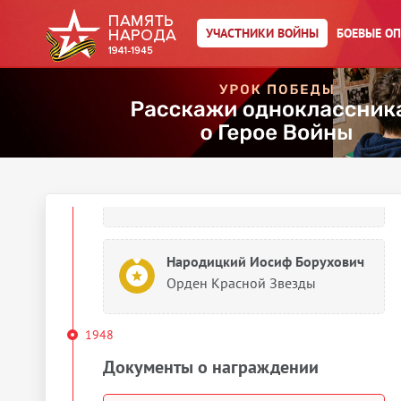
1945
УЧАСТНИКИ ВОЙНЫ
БОЕВЫЕ О
Документы о награждении
Народицкий Иосиф Борухович
Картотека награждений
Народицкий Иосиф Борухович
Орден Красной Звезды
Народицкий Иосиф Борухович
Орден Красной Звезды
1948
Документы о награждении