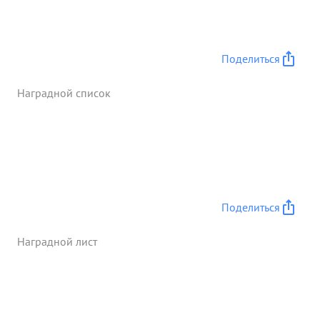
высокои боевои готовности и сколоченности
личного состава. Являясь отличным летчиком -
организатором сумел обучить большое
Поделиться
количество летчиков преданных
социалистической Родине и партии Ленина-
Наградной список
Сталина. ...»
Поделиться
Наградной лист