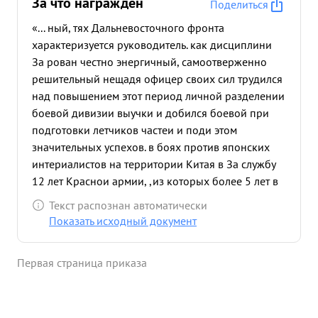
За что награждён
Поделиться
«... ный, тях Дальневосточного фронта
характеризуется руководитель. как дисциплини
За рован честно энергичный, самоотверженно
решительный нещадя офицер своих сил трудился
над повышением этот период личной разделении
боевой дивизии выучки и добился боевой при
подготовки летчиков частеи и поди этом
значительных успехов. в боях против японских
интериалистов на территории Китая в За службу
12 лет Краснои армии, ,из которых более 5 лет в
части Преданность партии Ленина-Сталина и
Текст распознан автоматически
боевую смелость показал 1938г. ,за что награжден
Показать исходный документ
был орденом "Красного знамени" и во время
стажировки против немецких захватчиков в
Первая страница приказа
частях Белов русского фронта в 1944г.
подготовительный период и с началом войны с
японским империализмом оказал большую
помощь командирам полков в обеспечении