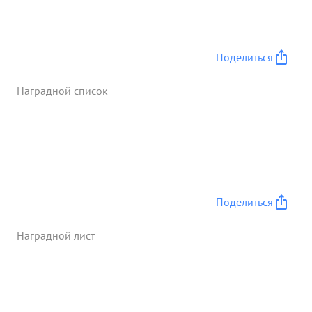
высокои боевои готовности и сколоченности
личного состава. Являясь отличным летчиком -
организатором сумел обучить большое
Поделиться
количество летчиков преданных
социалистической Родине и партии Ленина-
Наградной список
Сталина. ...»
Поделиться
Наградной лист