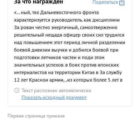
За что награждён
Поделиться
«... ный, тях Дальневосточного фронта
характеризуется руководитель. как дисциплини
За рован честно энергичный, самоотверженно
решительный нещадя офицер своих сил трудился
над повышением этот период личной разделении
боевой дивизии выучки и добился боевой при
подготовки летчиков частеи и поди этом
значительных успехов. в боях против японских
интериалистов на территории Китая в За службу
12 лет Краснои армии, ,из которых более 5 лет в
части Преданность партии Ленина-Сталина и
Текст распознан автоматически
боевую смелость показал 1938г. ,за что награжден
Показать исходный документ
был орденом "Красного знамени" и во время
стажировки против немецких захватчиков в
Первая страница приказа
частях Белов русского фронта в 1944г.
подготовительный период и с началом войны с
японским империализмом оказал большую
помощь командирам полков в обеспечении