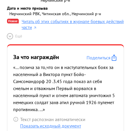
Нерчинский р-н
Дата и место призыва
Нерчинский РВК, Читинская обл., Нерчинский р-н
Новое
Читать об этих событиях в журнале боевых действий
части
Ещё
За что награждён
Поделиться
«... позича за то,что он в наступательных боях за
населенный а Виктора пункт Бойо-
Самсомандорф 20 .3.45 года показ ал себя
смелым и отважным Первый ворвался в
населенный пункт и огнем автомата уничтожил 5
немецких солдат захв атил ручной 1926 пулемет
противника. ...»
Текст распознан автоматически
Показать исходный документ