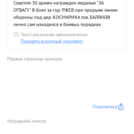
Советом 30 армии награжден медалью "ЗА
ОТВАГУ" В боях за гор. РЖЕВ при прорыве линии
обороны под дер. КОСМАРИХА тов. БАЛЯНОВ
лично сам находился в боевых порядках
наступающих, чем обеспечил выполнение
Текст распознан автоматически
боевого приказа командования в прорыве
Показать исходный документ
вражеской линии обороны. В войне с немции тов.
БАЛЯНОВ участвует с первых дней. в боях за гор.
Первая страница приказа
РЖЕВ второй раз тяжело ранен, сейчас находится
в госпитале. За образцовое руководство полком в
боях. за личную отвагу и храбрость ходатайствую
о награждении тов. БАЛЯНОВА
Правительственной наградой -орденом "КР
АСНОЕ ЗНАМЯ и ...»
Поделиться
Наградной список