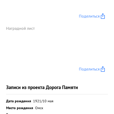
тов.В период артиллерийской подготовки 14.1.45
г. огнем полка уничтожены 4 артиллерийские
батареи, ,2 НП,1 зенитная батарея, подавлены 3
Поделиться
артиллерийские батареи. На Оп оставленных
противникам артиллерийских батарей бнаружено
Наградной лист
19 убитых фадат в офицеров солдат и отдельна
противника 15.1. 16.1.45 г г.находясь в боевых
порядках ламен наступающей пехоты, участвуя в
ремогносцировки боевых порядков полка,
обеспечил непрерывную и тщательную разведку
цепей противника. ...»
Поделиться
Записи из проекта Дорога Памяти
Дата рождения
1921/10 мая
Место рождения
Омск