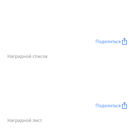
минометных батарей, одна установка
крупнокалиберэто защитного пулемета,
уничтожен один танк и отражено 3 контратак
пехоты и танков противника. ...»
Поделиться
Наградной список
Поделиться
Наградной лист