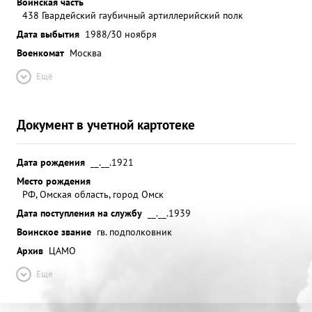
Воинская часть
438 Гвардейский гаубичный артиллерийский полк
Дата выбытия
1988/30 ноября
Военкомат
Москва
Ещё
Документ в учетной картотеке
Дата рождения
__.__.1921
Место рождения
РФ, Омская область, город Омск
Дата поступления на службу
__.__.1939
Воинское звание
гв. подполковник
Архив
ЦАМО
Ещё