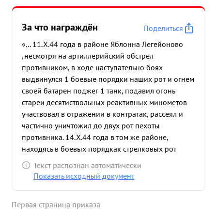
За что награждён
Поделиться
«... 11.Х.44 года в районе Яблонна Легейоново
,несмотря на артиллерийский обстрел
противником, в ходе наступательно боях
выдвинулся 1 боевые порядки наших рот и огнем
своей батарен поджег 1 танк, подавил огонь
стареи десятиствольных реактивных минометов
участвовал в отражении в контратак, рассеял и
частично уничтожил до двух рот пехоты
противника. 14.Х.44 года в том же районе,
находясь в боевых порядкак стрелковых рот
огнем своей батареи подавил батарею станковых
Текст распознан автоматически
пулеметов рассеял до роты пехоты - и взвод
Показать исходный документ
автоматчиков роме вника. того в летных боях за
плацдармы на р.р. Турья и 20 погнем батареи тов.
Первая страница приказа
Кузьмичева подавлено в артиллерий- 02. 17