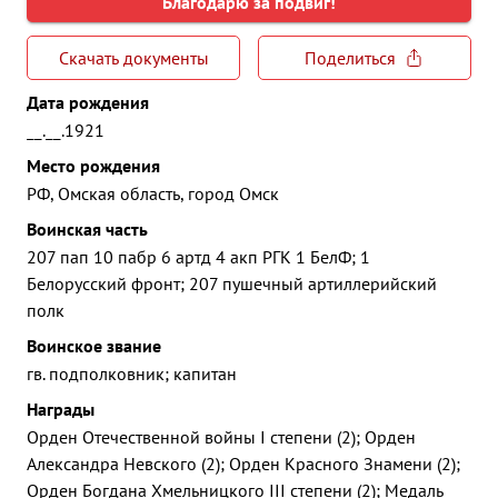
Благодарю за подвиг!
Скачать документы
Поделиться
Дата рождения
__.__.1921
Место рождения
РФ, Омская область, город Омск
Воинская часть
207 пап 10 пабр 6 артд 4 акп РГК 1 БелФ; 1
Белорусский фронт; 207 пушечный артиллерийский
полк
Воинское звание
гв. подполковник; капитан
Награды
Орден Отечественной войны I степени (2); Орден
Александра Невского (2); Орден Красного Знамени (2);
Орден Богдана Хмельницкого III степени (2); Медаль