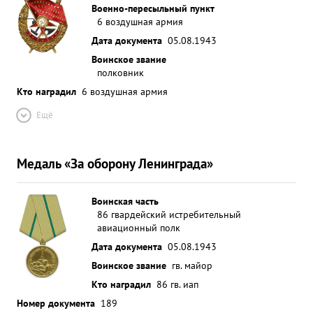
потерях и проявленное мужество и отвагу-
Военно-пересыльный пункт
6 воздушная армия
достоин высокой Правительственной ...»
Дата документа
05.08.1943
Воинское звание
полковник
Кто наградил
6 воздушная армия
Ещё
Медаль «За оборону Ленинграда»
Воинская часть
86 гвардейский истребительный
авиационный полк
Дата документа
05.08.1943
Воинское звание
гв. майор
Кто наградил
86 гв. иап
Номер документа
189