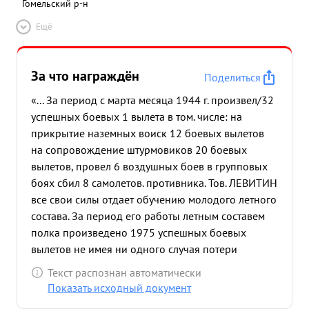
Гомельский р-н
Ещё
За что награждён
Поделиться
«... За период с марта месяца 1944 г. произвел/32
успешных боевых 1 вылета в том. числе: на
прикрытие наземных воиск 12 боевых вылетов
на сопровождение штурмовиков 20 боевых
вылетов, провел 6 воздушных боев в групповых
боях сбил 8 самолетов. противника. Тов. ЛЕВИТИН
все свои силы отдает обучению молодого летного
состава. За период его работы летным составем
полка произведено 1975 успешных боевых
вылетов не имея ни одного случая потери
ориентировки. в воздушных боях тов. ЛЕВИТИН
Текст распознан автоматически
служит примером мужества, отваги и смелости для
Показать исходный документ
всего летного состава.Во время ожесто ченных