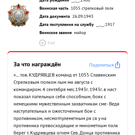
Воинская часть
1055 стрелковый полк
Дата документа
26.09.1943
Дата поступления на службу
__.__.1917
Воинское звание
майор
Ещё
За что награждён
Поделиться
«... тов. КУДРЯВЦЕВ команд ет 1055 Славянским
Стрелковым полком лым ми августа с
командиром. 4 сентября мес.1943г. 1943г. в наст
показал пательных себя способным, боях с
немецкими мужественным захватчикаи сме- Ведя
наступательных и ожесточенные бои с
противником, несмотпулеметным ря ся у на
противника превосходящие и минометным полк
берег т. Кудрявцева огнем Сев. Донца противника