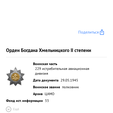
преобразованы в "Гвардейские все три полка,
входящие в состав дивизии получили
собственные наименования и награждены
орденом Красное знамя", а два Из них 159 и 163
ГИАП кроме того награждены орденом Суворова
Поделиться
Ш степени. Дивизия получила собственное
наименование 11- Таманской и награждена
орденом Красное знамя". ...»
Орден Богдана Хмельницкого II степени
Воинская часть
229 истребительная авиационная
дивизия
Дата документа
29.05.1945
Воинское звание
полковник
Архив
ЦАМО
Фонд ист. информации
33
Ещё