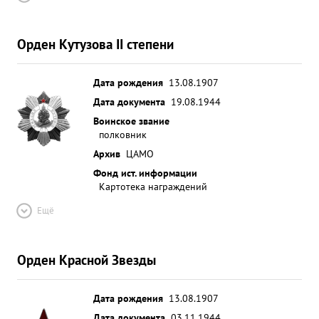
,на сопровождение 1485, ,на штурмовку и
свободную охоту 193. Проведено 432 воздушных
Орден Кутузова II степени
боя, в которых сбито 264 самолета противника
при своих потерях 88 самолетов. Кроме того
летчики уничтожили на земле: автомашин 97
Дата рождения
13.08.1907
лошадей 45, повозок 20 паровозов 3,и до 300
Дата документа
19.08.1944
солдат и офицеров противника За успешное
Воинское звание
выполнение боевых заданий по освобождению
полковник
Крыма приказом Верховного г
Архив
ЦАМО
Главнокомандующего личному составу частей
Фонд ист. информации
дивизии об явлена БЛАГОДАРНОСТЬ. ...»
Картотека награждений
Ещё
Орден Красной Звезды
Дата рождения
13.08.1907
Дата документа
03.11.1944