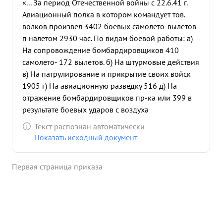
«... За период Отечественной войны с 22.6.41 г.
Авиационный полка в котором командует тов.
волков произвел 3402 боевых самолето-вылетов
п налетом 2930 час. По видам боевой работы: а)
На сопровождение бомбардировщиков 410
самолето- 172 вылетов. б) На штурмовые действия
в) На патрулирование и прикрытие своих войск
1905 г) На авиационную разведку 516 д) На
отражение бомбардировщиков пр-ка или 399 в
результате боевых ударов с воздуха
препротивнику авиаполк уничтожил : до 1.000
Текст распознан автоматически
чел. живой силы противника 96 автомашин с
Показать исходный документ
боеприпасами и военным имуществом, 56 подвод
с боеприпасами и снаряжением, 8 зенитных
Первая страница приказа
орудий, 2 полевых орудия, взорвана одна
переправа, один ж.д. эшелон, один склад с
горючим и зажжена одна радиостанция.
Произведено 315 воздушных боев, в результате
кот рых сбито 56 самолетов пр-ка. За хорошее