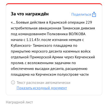
достоин Правительственной награды орденом
"ОТЕР ва неджество зенза мен № фотерал позвой
За что награждён
овтодоволул "ВМАНЯ ПОНТОЙ моченно
Поделиться
неджествен этом ЧЕСТВЕННОЙ АПАДОЙ визой
«... Боевые действия в Крымской операции 229
войны выерад и СЛЕПЕНИ - коевного вылет
истребительная авиационная Таманская дивизия
облак и ...»
под командованием Полковника ВОЛКОВА
начала с 1.11.43г. после изгнания немцев с
Кубанского- Таманского плацдарма по
прикрытию морского десанта наземных войск
отдельной Приморской Армии через Керченский
пролив. с возложенными задачами по
обеспечению высадки десанта, расширению
плацдарма на Керченском полуострове части
дивизии справились хорошо. с 10.11.43г части
Текст распознан автоматически
дивизии для вступили в ожесточенные
Показать исходный документ
воздушные бои с бомбардировщиками и
истребителями противника ,пытившимися всеми
Наградной лист
силами сорвать развитие Керченской операции.