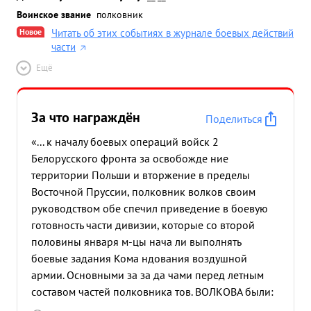
Воинское звание
полковник
Новое
Читать об этих событиях в журнале боевых действий
части
Ещё
За что награждён
Поделиться
«... к началу боевых операций войск 2
Белорусского фронта за освобожде ние
территории Польши и вторжение в пределы
Восточной Пруссии, полковник волков своим
руководством обе спечил приведение в боевую
готовность части дивизии, которые со второй
половины января м-цы нача ли выполнять
боевые задания Кома ндования воздушной
армии. Основными за за да чами перед летным
составом частей полковника тов. ВОЛКОВА были:
сопровождение и прикрытие над полем боях