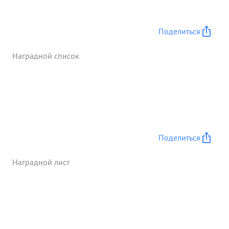
Угрицы Новотишово организация связи была
связана с форсированием рек Тов. Волков под
сильным ураган ным огнем потивника сам лично
Поделиться
впереди своего подразделения руководил и
обеспечил беспрерывной как проволочной ,так и
Наградной список
радиосвязьюподраздее ний полка, что давало
возможность непрерывно руководить боем и
успешно продвигаться вперед. ...»
Поделиться
Наградной лист