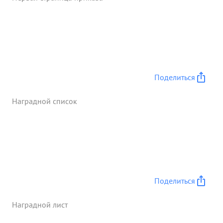
награды за проявленную Мужество и отвагу ...»
Поделиться
Наградной список
Поделиться
Наградной лист