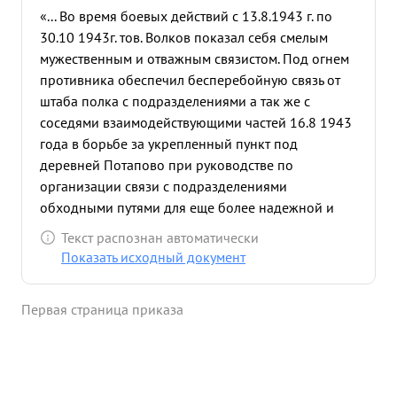
«... Во время боевых действий с 13.8.1943 г. по
30.10 1943г. тов. Волков показал себя смелым
мужественным и отважным связистом. Под огнем
противника обеспечил бесперебойную связь от
штаба полка с подразделениями а так же с
соседями взаимодействующими частей 16.8 1943
года в борьбе за укрепленный пункт под
деревней Потапово при руководстве по
организации связи с подразделениями
обходными путями для еще более надежной и
устойчивой связи лейтенант Волков осколками
Текст распознан автоматически
снадяда был ранен , но не ушел с поля боях пока
Показать исходный документ
не наладил связь с подразделениями Во время
боев вышли из строя командиры взводов роты
Первая страница приказа
связи. Обстановка требовала непрерывного
руководства, Тов. Волков несмотря на то, что рана
была еще не зажита пришел в роту и руководил
работой по обеспечению полка связью Под д.