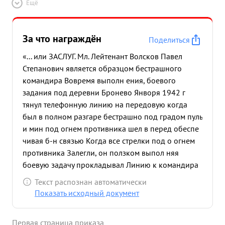
Ещё
За что награждён
Поделиться
«... или ЗАСЛУГ. Мл. Лейтенант Волсков Павел
Степанович является образцом бестрашного
командира Вовремя выполн ения, боевого
задания под деревни Бронево Янворя 1942 г
тянул телефонную линию на передовую когда
был в полном разгаре бестрашно под градом пуль
и мин под огнем противника шел в перед обеспе
чивая б-н связью Когда все стрелки под о огнем
противника Залегли, он ползком выпол няя
боевую задачу прокладывал Линию к командира
б-на уже будучи раненим неимся сил подняться
Текст распознан автоматически
тов. Волков отказывался покинуть линию
Показать исходный документ
продолжая работу ползком и был унесен силой
по приказу к-ра ботально достоин к высокой
Первая страница приказа