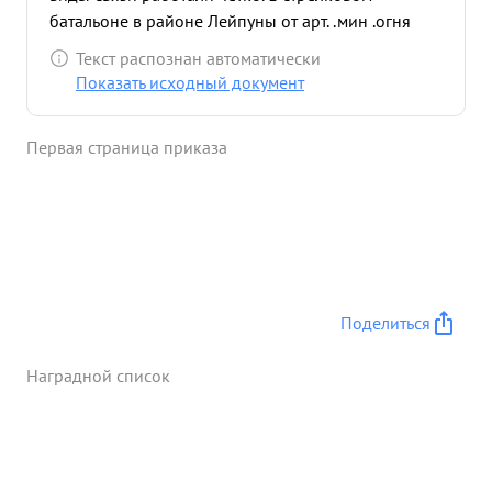
батальоне в районе Лейпуны от арт. .мин .огня
противнина Вышла радиостанция из строя, под
Текст распознан автоматически
его руководством под обстрелом противника
Показать исходный документ
была восстановлена радиостанция Благодаря
работы тов. в о Л - К о в 1 командование полка
Первая страница приказа
имело возможность бесперебойно управлять
действ эшими подразделениями и выполнять
боевые задачи командования дивизии ...»
Поделиться
Наградной список