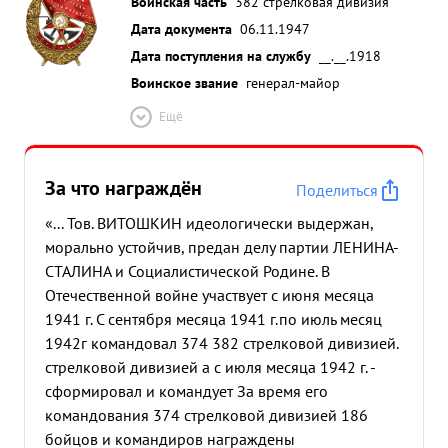
Воинская часть
382 стрелковая дивизия
Дата документа
06.11.1947
Дата поступления на службу
__.__.1918
Воинское звание
генерал-майор
Ещё
За что награждён
Поделиться
«... Тов. ВИТОШКИН идеологически выдержан,
морально устойчив, предан делу партии ЛЕНИНА-
СТАЛИНА и Социалистической Родине. В
Отечественной войне участвует с июня месяца
1941 г. С сентября месяца 1941 г.по июль месяц
1942г командовал 374 382 стрелковой дивизией.
стрелковой дивизией а с июля месяца 1942 г. -
сформировал и командует За время его
командования 374 стрелковой дивизией 186
бойцов и командиров награждены