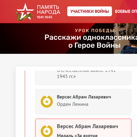
УЧАСТНИКИ ВОЙНЫ
БОЕВЫЕ О
Версес Абрам Лазаревич
Медаль «За взятие
Кенигсберга»
Версес Абрам Лазаревич
Медаль «За победу над
Германией в Великой
Отечественной войне 1941–
1945 гг.»
Версес Абрам Лазаревич
Орден Ленина
Версес Абрам Лазаревич
Медаль «За взятие