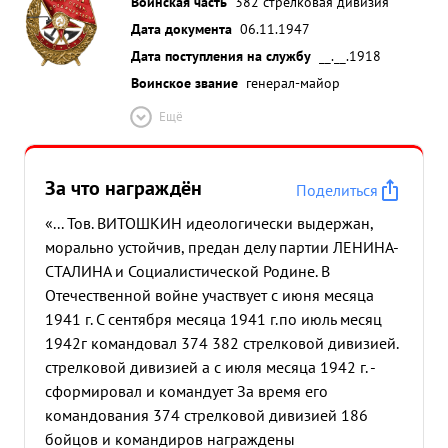
Воинская часть
382 стрелковая дивизия
Дата документа
06.11.1947
Дата поступления на службу
__.__.1918
Воинское звание
генерал-майор
Ещё
За что награждён
Поделиться
«... Тов. ВИТОШКИН идеологически выдержан,
морально устойчив, предан делу партии ЛЕНИНА-
СТАЛИНА и Социалистической Родине. В
Отечественной войне участвует с июня месяца
1941 г. С сентября месяца 1941 г.по июль месяц
1942г командовал 374 382 стрелковой дивизией.
стрелковой дивизией а с июля месяца 1942 г. -
сформировал и командует За время его
командования 374 стрелковой дивизией 186
бойцов и командиров награждены